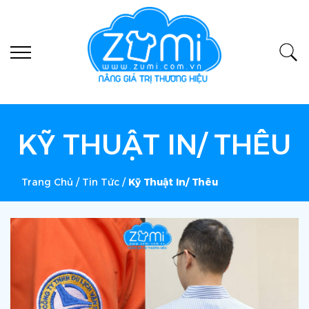
KỸ THUẬT IN/ THÊU
Trang Chủ
/
Tin Tức
/
Kỹ Thuật In/ Thêu