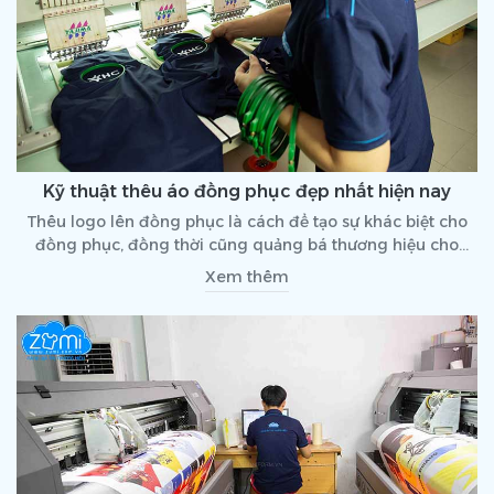
Kỹ thuật thêu áo đồng phục đẹp nhất hiện nay
Thêu logo lên đồng phục là cách để tạo sự khác biệt cho
đồng phục, đồng thời cũng quảng bá thương hiệu cho
doanh nghiệp. Khi đặt may đồng phục, thì cũng cần lưu ý
Xem thêm
đến kỹ thuật thêu logo để đảm bảo độ đẹp, sắc nét của
logo trên đồng phục. Hãy cùng tìm hiểu về kỹ thuật thêu
logo áo đồng phục đẹp và được ưa chuộng hiện nay qua
bài viết dưới đây nhé!