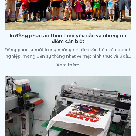
In đồng phục áo thun theo yêu cầu và những ưu
điểm cần biết
Đồng phục là một trong những nét đẹp văn hóa của doanh
nghiệp, mang đến sự thống nhất về mặt hình thức và đoàn
kết trong nội bộ. Chính vì thế, in đồng phục áo thun trở
Xem thêm
thành một trong những dịch vụ khá phổ biến hiện nay. Vậy
đâu là những ưu điểm khi bạn lựa chọn in đồng phục theo
yêu cầu thay vì sử dụng các sản phẩm sẵn có?