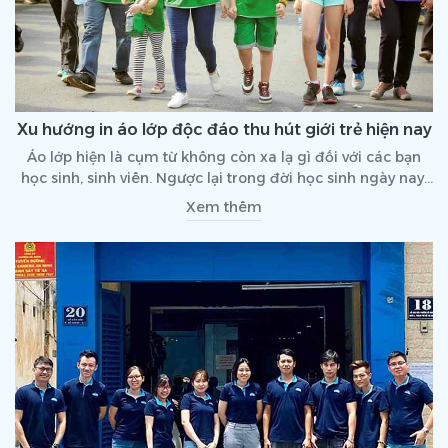
Xu hướng in áo lớp độc đáo thu hút giới trẻ hiện nay
Áo lớp hiện là cụm từ không còn xa lạ gì đối với các bạn
học sinh, sinh viên. Ngược lại trong đời học sinh ngày nay,
việc khoác trên mình một chiếc áo lớp là điều ai cũng
Xem thêm
muốn. Và dĩ nhiên vì nhu cầu đó mà áo lớp có rất nhiều
kiểu dáng khác nhau. Tiêu biểu và được nhiều người thích
nhất chính là dạng in áo lớp.