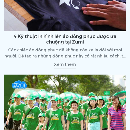
4 Kỹ thuật in hình lên áo đồng phục được ưa
chuộng tại Zumi
Các chiếc áo đồng phục đã không còn xa lạ đối với mọi
người. Để tạo ra những đồng phục này có rất nhiều cách, từ
truyền thống đến hiện đại và tiên tiến nhất hiện nay chính
Xem thêm
là kỹ thuật in hình lên áo. Để biết rõ hơn về kỹ thuật này, hãy
cùng Zumi tìm hiểu về in hình lên áo.