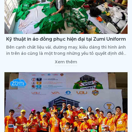
Kỹ thuật in áo đồng phục hiện đại tại Zumi Uniform
Bên cạnh chất liệu vải, đường may, kiểu dáng thì hình ảnh
in trên áo cũng là một trong những yếu tố quyết định đến
sự uy tín, chất lượng của một thương hiệu may đồng phục.
Xem thêm
Hiểu được giá trị đó nên Zumi Uniform luôn đầu tư nâng
cấp để sở hữu kỹ thuật in áo đồng phục hiện đại, chất
lượng và đảm bảo độ bền cho sản phẩm.