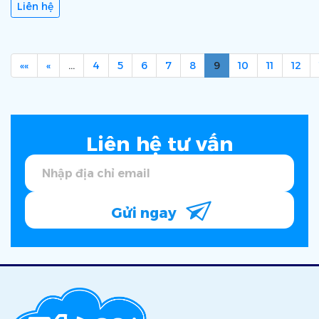
Liên hệ
««
«
…
4
5
6
7
8
9
10
11
12
Liên hệ tư vấn
Gửi ngay