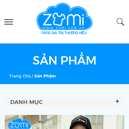
SẢN PHẨM
Trang Chủ
/
Sản Phẩm
DANH MỤC