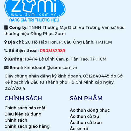
Công ty:
TNHH Thương Mại Dịch Vụ Trường Vân sở hữu
thương hiệu Đồng Phục Zumi
Địa chỉ:
20 Hồ Hảo Hớn, P. Cầu Ông Lãnh, TP.HCM
Số điện thoại:
0903132585
Xưởng:
184/14 Lê Đình Cẩn, p. Tân Tạo, TP.HCM
Email:
kinhdoanh@zumi.com.vn
Giấy chứng nhận đăng ký kinh doanh: 0312840445 do Sở
Kế hoạch và Đầu tư Thành phố Hồ Chí Minh cấp ngày
02/7/2014
CHÍNH SÁCH
SẢN PHẨM
Chính sách bảo mật
Áo thun đồng phục
Điều kiện sử dụng
Áo thun cổ trụ
Chính sách
Áo thun cổ tròn
Chính sách giao hàng
Áo sơ mi