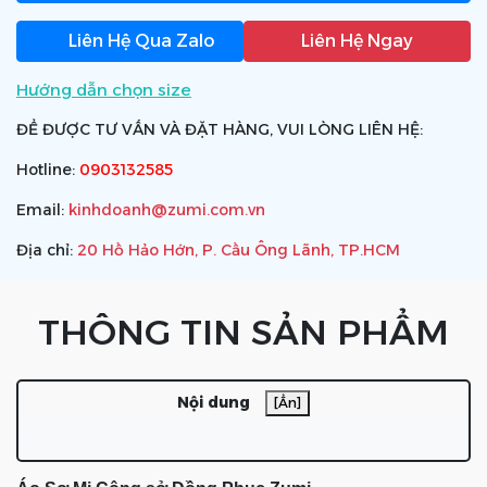
Liên Hệ Qua Zalo
Liên Hệ Ngay
Hướng dẫn chọn size
ĐỂ ĐƯỢC TƯ VẤN VÀ ĐẶT HÀNG, VUI LÒNG LIÊN HỆ:
Hotline:
0903132585
Email:
kinhdoanh@zumi.com.vn
Địa chỉ:
20 Hồ Hảo Hớn, P. Cầu Ông Lãnh, TP.HCM
THÔNG TIN SẢN PHẨM
Nội dung
[Ẩn]
Áo Sơ Mi Công sở Đồng Phục Zumi
Ưu điểm nổi bật của Áo Sơ Mi Công Sở Đồng