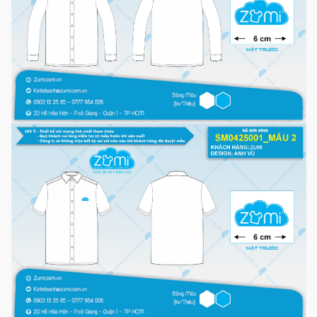
Xưởng Sản xuất:
Đồng phục Zumi
Màu sắc: Trắng
Chất liệu: Vải Kate Mỹ trơn Cao Cấp
Kích thước: S, M, L, XL, XXL, 3XL, 4XL, 5XL
Kiểu dáng: Áo sơ mi tay dài/ tay ngắn không túi
Logo: Thêu