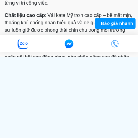
Báo giá nhanh
Ưu điểm nổi bật của Áo Sơ Mi Công Sở Đồng Phục Zumi
Thiết kế tinh tế, hiện đại
: Dáng áo chuẩn form, cổ áo
đứng dáng – phù hợp cho cả phiên bản tay dài và tay
ngắn, mang lại hình ảnh chuyên nghiệp, thanh lịch trong
từng vị trí công việc.
Chất liệu cao cấp
: Vải kate Mỹ trơn cao cấp – bề mặt mịn,
thoáng khí, chống nhăn hiệu quả và dễ giặt ủi, giúp nhân
sự luôn giữ được phong thái chỉn chu trong môi trường
làm việc năng động.
Tùy chỉnh theo yêu cầu
: Logo thêu sắc nét – tạo điểm