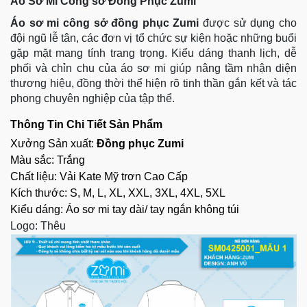
Phục Zumi
Bảng giá Áo Sơ Mi Đồng Phục
Bảng Size Áo Sơ Mi Đồng Phục
Chất liệu vải Áo sơ mi Đồng Phục
Ưu Điểm Nổi Bật Của Áo Sơ Mi Đồng Phục
Lợi Ích Khi Sử Dụng Áo Sơ Mi Đồng Phục
5 Bước Bảo Quản Áo Sơ Mi Đồng Phục Đúng
Cách
Tại Sao Nên Chọn May Áo Sơ Mi Đồng Phục
Tại Zumi?
Áo Sơ Mi Công sở Đồng Phục Zumi
Áo sơ mi công sở đồng phục Zumi
được sử dụng cho
đội ngũ lễ tân, các đơn vị tổ chức sự kiện hoặc những buổi
gặp mặt mang tính trang trọng. Kiểu dáng thanh lịch, dễ
phối và chỉn chu của áo sơ mi giúp nâng tầm nhận diện
thương hiệu, đồng thời thể hiện rõ tinh thần gắn kết và tác
phong chuyên nghiệp của tập thể.
Thông Tin Chi Tiết Sản Phẩm