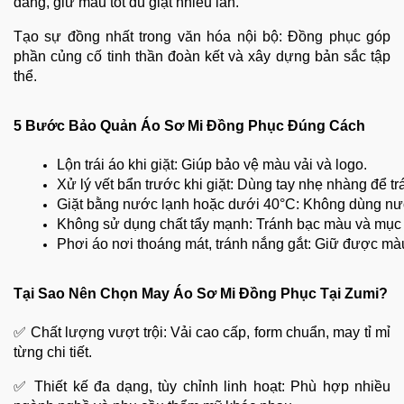
dáng, giữ màu tốt dù giặt nhiều lần.
Tạo sự đồng nhất trong văn hóa nội bộ: Đồng phục góp
phần củng cố tinh thần đoàn kết và xây dựng bản sắc tập
thể.
5 Bước Bảo Quản Áo Sơ Mi Đồng Phục Đúng Cách
Lộn trái áo khi giặt: Giúp bảo vệ màu vải và logo.
Xử lý vết bẩn trước khi giặt: Dùng tay nhẹ nhàng để tr
Giặt bằng nước lạnh hoặc dưới 40°C: Không dùng nướ
Không sử dụng chất tẩy mạnh: Tránh bạc màu và mục 
Phơi áo nơi thoáng mát, tránh nắng gắt: Giữ được màu 
Tại Sao Nên Chọn May Áo Sơ Mi Đồng Phục Tại Zumi?
✅ Chất lượng vượt trội: Vải cao cấp, form chuẩn, may tỉ mỉ
từng chi tiết.
✅ Thiết kế đa dạng, tùy chỉnh linh hoạt: Phù hợp nhiều