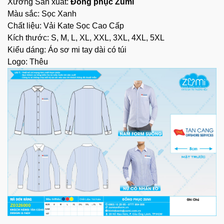
Xưởng Sản xuất:
Đồng phục Zumi
Màu sắc: Sọc Xanh
Chất liệu: Vải Kate Sọc Cao Cấp
Kích thước: S, M, L, XL, XXL, 3XL, 4XL, 5XL
Kiểu dáng: Áo sơ mi tay dài có túi
Logo: Thêu