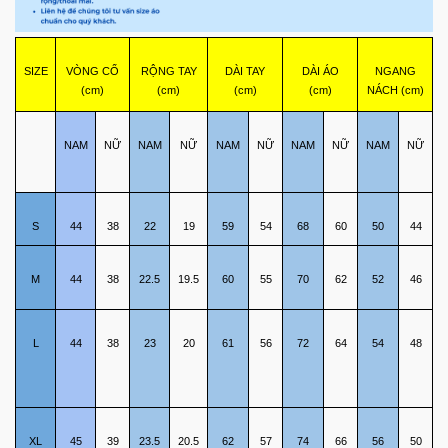
SIZE
VÒNG CỔ
RỘNG TAY
DÀI TAY
DÀI ÁO
NGANG
(cm)
(cm)
(cm)
(cm)
NÁCH (cm)
NAM
NỮ
NAM
NỮ
NAM
NỮ
NAM
NỮ
NAM
NỮ
S
44
38
22
19
59
54
68
60
50
44
M
44
38
22.5
19.5
60
55
70
62
52
46
L
44
38
23
20
61
56
72
64
54
48
XL
45
39
23.5
20.5
62
57
74
66
56
50