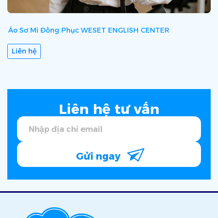
Áo Sơ Mi Đồng Phục WESET ENGLISH CENTER
Á
Liên hệ
Liên hệ tư vấn
Gửi ngay