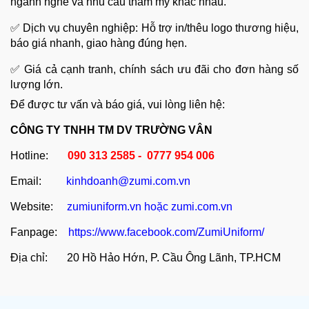
ngành nghề và nhu cầu thẩm mỹ khác nhau.
✅ Dịch vụ chuyên nghiệp: Hỗ trợ in/thêu logo thương hiệu,
báo giá nhanh, giao hàng đúng hẹn.
✅ Giá cả cạnh tranh, chính sách ưu đãi cho đơn hàng số
lượng lớn.
Để được tư vấn và báo giá, vui lòng liên hệ:
CÔNG TY TNHH TM DV TRƯỜNG VÂN
Hotline:
090 313 2585 - 0777 954 006
Email:
kinhdoanh@zumi.com.vn
Website:
zumiuniform.vn
hoặc
zumi.com.vn
Fanpage:
https://www.facebook.com/ZumiUniform/
Địa chỉ: 20 Hồ Hảo Hớn, P. Cầu Ông Lãnh, TP.HCM