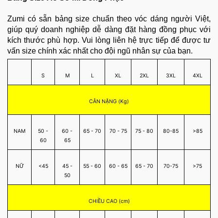
Zumi có sẵn bảng size chuẩn theo vóc dáng người Việt,
giúp quý doanh nghiệp dễ dàng đặt hàng đồng phục với
kích thước phù hợp. Vui lòng liên hệ trực tiếp để được tư
vấn size chính xác nhất cho đội ngũ nhân sự của bạn.
S
M
L
XL
2XL
3XL
4XL
CÂN NẶNG (Kg)
NAM
50 -
60 -
65 - 70
70 - 75
75 - 80
80-85
>85
60
65
NỮ
<45
45 -
55 - 60
60 - 65
65 - 70
70-75
>75
50
CHIỀU CAO (cm)