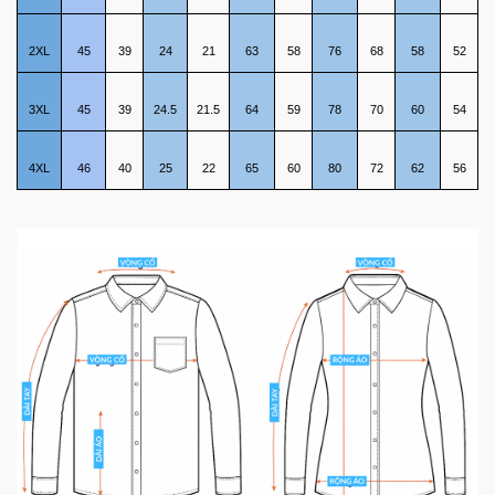
2XL
45
39
24
21
63
58
76
68
58
52
3XL
45
39
24.5
21.5
64
59
78
70
60
54
4XL
46
40
25
22
65
60
80
72
62
56