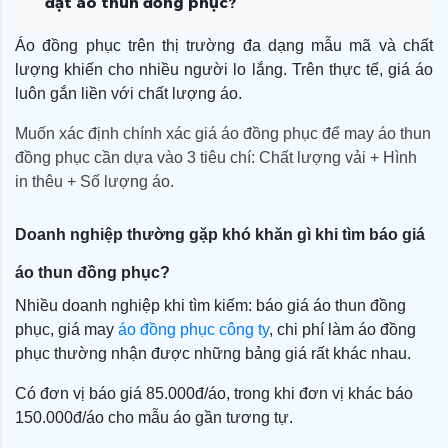
đặt áo thun đồng phục?
3. Công nghệ in
1.2. Cotton 65/35
2.1.Áo cổ tròn
4. Số lượng đặt hàng
1.3. Cá sấu Poly
2.2.Áo polo
3.1 In lụa
Áo đồng phục trên thị trường đa dạng mẫu mã và chất
5. Các yêu cầu đặc biệt khác
3.2. In PET
3.3. In chuyển nhiệt
lượng khiến cho nhiều người lo lắng. Trên thực tế, giá áo
luôn gắn liền với chất lượng áo.
Muốn xác định chính xác giá áo đồng phục để may áo thun 
đồng phục
cần dựa vào 3 tiêu chí: Chất lượng vải + Hình
in thêu + Số lượng áo.
Doanh nghiệp thường gặp khó khăn gì khi tìm báo giá
áo thun đồng phục?
Nhiều doanh nghiệp khi tìm kiếm: báo giá áo thun đồng
phục, giá may
áo đồng phục công ty
, chi phí làm áo đồng
phục thường nhận được những bảng giá rất khác nhau.
Có đơn vị báo giá 85.000đ/áo, trong khi đơn vị khác báo
150.000đ/áo cho mẫu áo gần tương tự.