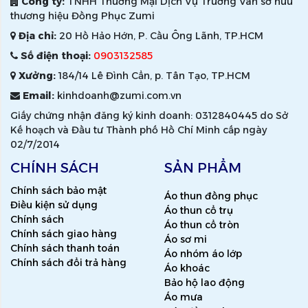
Công ty:
TNHH Thương Mại Dịch Vụ Trường Vân sở hữu
thương hiệu Đồng Phục Zumi
Địa chỉ:
20 Hồ Hảo Hớn, P. Cầu Ông Lãnh, TP.HCM
Số điện thoại:
0903132585
Xưởng:
184/14 Lê Đình Cẩn, p. Tân Tạo, TP.HCM
Email:
kinhdoanh@zumi.com.vn
Giấy chứng nhận đăng ký kinh doanh: 0312840445 do Sở
Kế hoạch và Đầu tư Thành phố Hồ Chí Minh cấp ngày
02/7/2014
CHÍNH SÁCH
SẢN PHẨM
Chính sách bảo mật
Áo thun đồng phục
Điều kiện sử dụng
Áo thun cổ trụ
Chính sách
Áo thun cổ tròn
Chính sách giao hàng
Áo sơ mi
Chính sách thanh toán
Áo nhóm áo lớp
Chính sách đổi trả hàng
Áo khoác
Bảo hộ lao động
Áo mưa