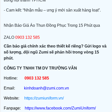
trong nội thành TPHCM
- Cam kết: “Nhận mẫu – ưng ý mới sản xuất hàng loạt”.
Nhận Báo Giá Áo Thun Đồng Phục Trong 15 Phút qua
ZALO
0903 132 585
Cần báo giá chính xác theo thiết kế riêng?
Gửi logo và
số lượng, đội ngũ Zumi sẽ phản hồi trong vòng 15
phút.
CÔNG TY TNHH TM DV TRƯỜNG VÂN
Hotline:
0903 132 585
Email:
kinhdoanh@zumi.com.vn
Website:
https://zumiuniform.vn/
Fanpage:
https://www.facebook.com/ZumiUniform/