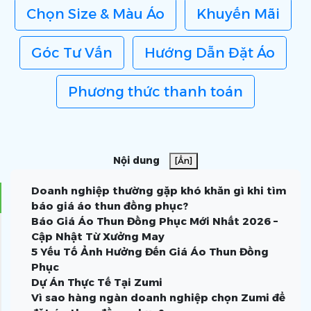
Chọn Size & Màu Áo
Khuyến Mãi
Góc Tư Vấn
Hướng Dẫn Đặt Áo
Phương thức thanh toán
Nội dung
[Ẩn]
Doanh nghiệp thường gặp khó khăn gì khi tìm
báo giá áo thun đồng phục?
Báo Giá Áo Thun Đồng Phục Mới Nhất 2026 –
Cập Nhật Từ Xưởng May
5 Yếu Tố Ảnh Hưởng Đến Giá Áo Thun Đồng
Phục
Dự Án Thực Tế Tại Zumi
1.Chất liệu vải
Vì sao hàng ngàn doanh nghiệp chọn Zumi để
2. Kiểu áo
1.1. Cotton 100%