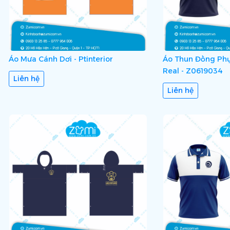
Áo Mưa Cánh Dơi - Ptinterior
Áo Thun Đồng Ph
Real - Z0619034
Liên hệ
Liên hệ