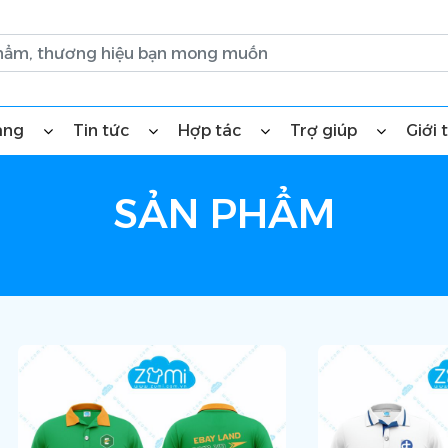
àng
Tin tức
Hợp tác
Trợ giúp
Giới 
SẢN PHẨM