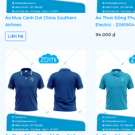
Áo Mưa Cánh Dơi China Southern
Áo Thun Đồng Phụ
Airlines
Electric - Z061904
94.000 ₫
Liên hệ