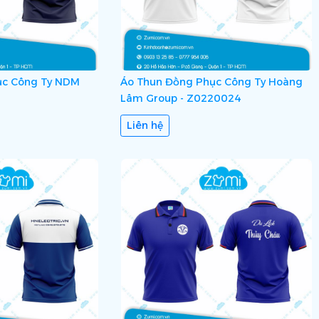
ục Công Ty NDM
Áo Thun Đồng Phục Công Ty Hoàng
Lâm Group - Z0220024
Liên hệ