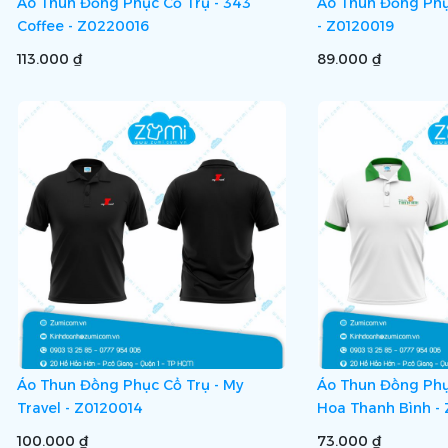
Áo Thun Đồng Phục Cổ Trụ - 343
Áo Thun Đồng Phục
Coffee - Z0220016
- Z0120019
113.000 ₫
89.000 ₫
Áo Thun Đồng Phục Cổ Trụ - My
Áo Thun Đồng Phụ
Travel - Z0120014
Hoa Thanh Bình -
100.000 ₫
73.000 ₫