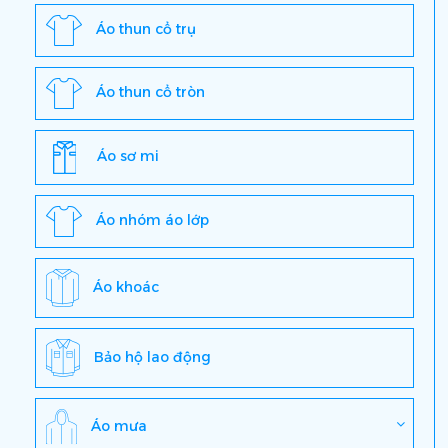
Áo thun cổ trụ
Áo thun cổ tròn
Áo sơ mi
Áo nhóm áo lớp
Áo khoác
Bảo hộ lao động
Áo mưa