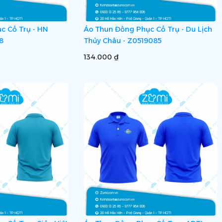
c Cổ Trụ - HN
Áo Thun Đồng Phục Cổ Trụ - Du Lịch
8
Thủy Châu - Z0519085
134.000 ₫