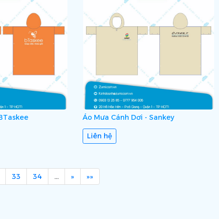
 BTaskee
Áo Mưa Cánh Dơi - Sankey
Liên hệ
33
34
…
»
»»