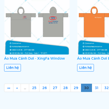
Áo Mưa Cánh Dơi - XingFa Window
Áo Mưa Cánh Dơi
Liên hệ
Liên hệ
««
«
…
25
26
27
28
29
30
31
32