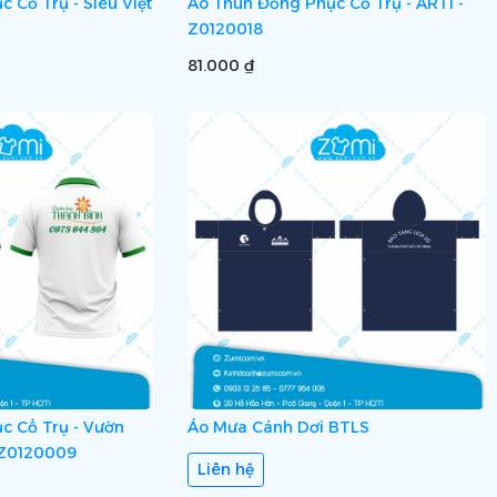
 Cổ Trụ - Siêu Việt
Áo Thun Đồng Phục Cổ Trụ - ARTI -
Z0120018
81.000 ₫
c Cổ Trụ - Vườn
Áo Mưa Cánh Dơi BTLS
 Z0120009
Liên hệ