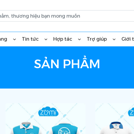
àng
Tin tức
Hợp tác
Trợ giúp
Giới 
SẢN PHẨM