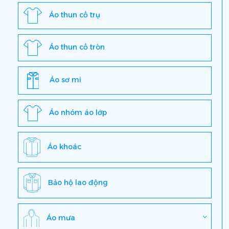
Áo thun cổ trụ
Áo thun cổ tròn
Áo sơ mi
Áo nhóm áo lớp
Áo khoác
Bảo hộ lao động
Áo mưa