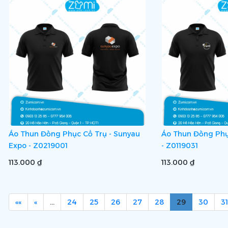
Áo Thun Đồng Phục Cổ Trụ - Sunyau
Áo Thun Đồng Phụ
Expo - Z0219001
- Z0119031
113.000 ₫
113.000 ₫
««
«
…
24
25
26
27
28
29
30
31