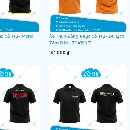
 Cổ Trụ - Moris
Áo Thun Đồng Phục Cổ Trụ - Du Lịch
Tâm Đắc - Z0419071
134.000 ₫