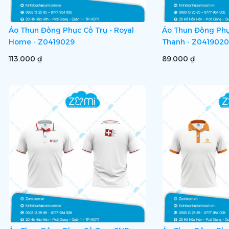
Áo Thun Đồng Phục Cổ Trụ - Royal
Áo Thun Đồng Phục
Home - Z0419029
Thanh - Z0419020
113.000 ₫
89.000 ₫