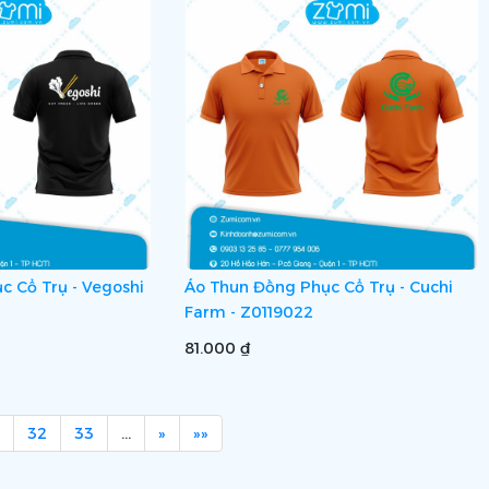
c Cổ Trụ - Vegoshi
Áo Thun Đồng Phục Cổ Trụ - Cuchi
Farm - Z0119022
81.000 ₫
32
33
…
»
»»