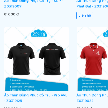
Áo Thun Đồng Phục Cổ Trụ - SNP -
Áo Thun Đồng Phụ
Z0319007
Phát Đạt - Z03190
81.000 ₫
Liên hệ
Áo Thun Đồng Phục Cổ Trụ - Pro AVL
Áo Thun Đồng Phục
- Z0319125
Z0319022