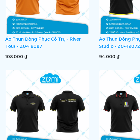
Áo Thun Đồng Phục Cổ Trụ - River
Áo Thun Đồng Phục
Tour - Z0419087
Studio - Z0419072
108.000 ₫
94.000 ₫