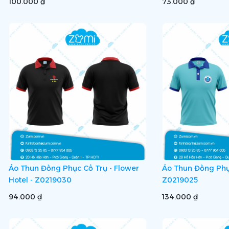
100.000 ₫
73.000 ₫
Áo Thun Đồng Phục Cổ Trụ - Flower
Áo Thun Đồng Phục
Hotel - Z0219030
Z0219025
94.000 ₫
134.000 ₫