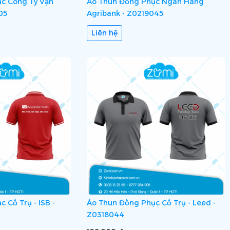
c Công Ty Vạn
Áo Thun Đồng Phục Ngân Hàng
05
Agribank - Z0219045
Liên hệ
 Cổ Trụ - ISB -
Áo Thun Đồng Phục Cổ Trụ - Leed -
Z0318044