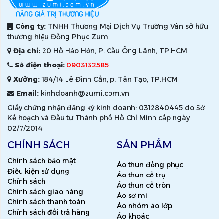
Công ty:
TNHH Thương Mại Dịch Vụ Trường Vân sở hữu
thương hiệu Đồng Phục Zumi
Địa chỉ:
20 Hồ Hảo Hớn, P. Cầu Ông Lãnh, TP.HCM
Số điện thoại:
0903132585
Xưởng:
184/14 Lê Đình Cẩn, p. Tân Tạo, TP.HCM
Email:
kinhdoanh@zumi.com.vn
Giấy chứng nhận đăng ký kinh doanh: 0312840445 do Sở
Kế hoạch và Đầu tư Thành phố Hồ Chí Minh cấp ngày
02/7/2014
CHÍNH SÁCH
SẢN PHẨM
Chính sách bảo mật
Áo thun đồng phục
Điều kiện sử dụng
Áo thun cổ trụ
Chính sách
Áo thun cổ tròn
Chính sách giao hàng
Áo sơ mi
Chính sách thanh toán
Áo nhóm áo lớp
Chính sách đổi trả hàng
Áo khoác