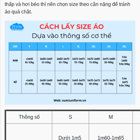
thấp và hơi béo thì nên chọn size theo cân nặng để tránh
áo quá chật.
Thông số
S
M
Dưới 1m5
1m60-1m65