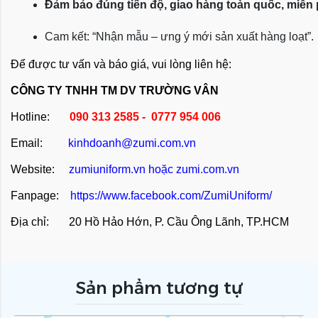
Đảm bảo đúng tiến độ, giao hàng toàn quốc, miễn
Cam kết: “Nhận mẫu – ưng ý mới sản xuất hàng loạt”.
Để được tư vấn và báo giá, vui lòng liên hệ:
CÔNG TY TNHH TM DV TRƯỜNG VÂN
Hotline:
090 313 2585 - 0777 954 006
Email:
kinhdoanh@zumi.com.vn
Website:
zumiuniform.vn
hoặc
zumi.com.vn
Fanpage:
https://www.facebook.com/ZumiUniform/
Địa chỉ: 20 Hồ Hảo Hớn, P. Cầu Ông Lãnh, TP.HCM
Sản phẩm tương tự