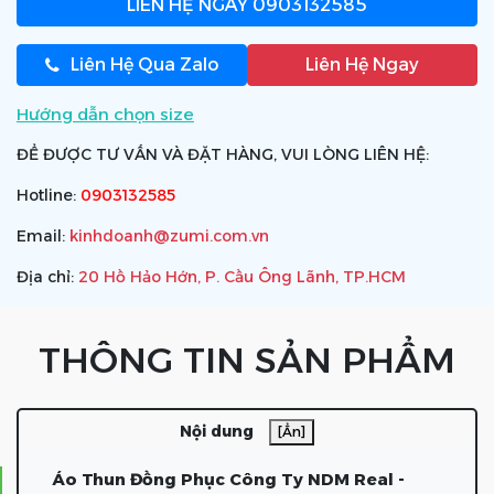
LIÊN HỆ NGAY
0903132585
Liên Hệ Qua Zalo
Liên Hệ Ngay
Hướng dẫn chọn size
ĐỂ ĐƯỢC TƯ VẤN VÀ ĐẶT HÀNG, VUI LÒNG LIÊN HỆ:
Hotline:
0903132585
Email:
kinhdoanh@zumi.com.vn
Địa chỉ:
20 Hồ Hảo Hớn, P. Cầu Ông Lãnh, TP.HCM
THÔNG TIN SẢN PHẨM
Nội dung
[Ẩn]
Áo Thun Đồng Phục Công Ty NDM Real -