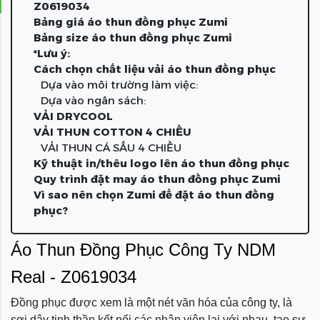
Z0619034
Bảng giá áo thun đồng phục Zumi
Bảng size áo thun đồng phục Zumi
*Lưu ý:
Cách chọn chất liệu vải áo thun đồng phục
Dựa vào môi trường làm việc:
Dựa vào ngân sách:
VẢI DRYCOOL
VẢI THUN COTTON 4 CHIỀU
VẢI THUN CÁ SẤU 4 CHIỀU
Kỹ thuật in/thêu logo lên áo thun đồng phục
Quy trình đặt may áo thun đồng phục Zumi
Vì sao nên chọn Zumi để đặt áo thun đồng
phục?
Áo Thun Đồng Phục Công Ty NDM
Real - Z0619034
Đồng phục được xem là một nét văn hóa của công ty, là
sợi dây tinh thần kết nối các nhân viên lại với nhau, tạo sự