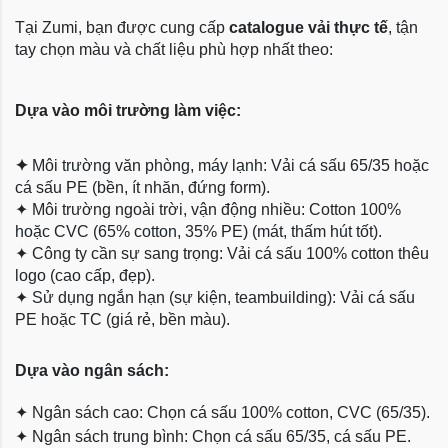
Tại Zumi, bạn được cung cấp
catalogue vải thực tế
, tận
tay chọn màu và chất liệu phù hợp nhất theo:
Dựa vào môi trường làm việc:
✦
Môi trường văn phòng, máy lạnh: Vải cá sấu 65/35 hoặc
cá sấu PE (bền, ít nhăn, đứng form).
✦
Môi trường ngoài trời, vận động nhiều: Cotton 100%
hoặc CVC (65% cotton, 35% PE) (mát, thấm hút tốt).
✦
Công ty cần sự sang trọng: Vải cá sấu 100% cotton thêu
logo (cao cấp, đẹp).
✦
Sử dụng ngắn hạn (sự kiện, teambuilding): Vải cá sấu
PE hoặc TC (giá rẻ, bền màu).
Dựa
vào ngân sách:
✦
Ngân sách cao: Chọn cá sấu 100% cotton, CVC (65/35).
✦
Ngân sách trung bình: Chọn cá sấu 65/35, cá sấu PE.