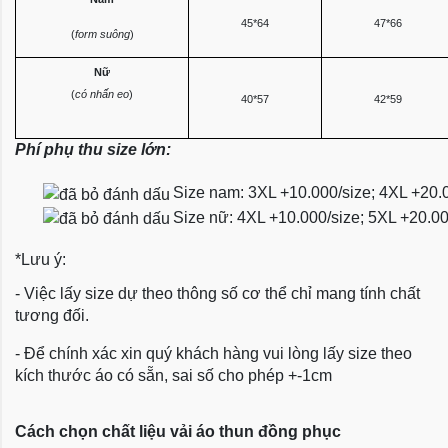
45*64
47*66
(
form suông
)
Nữ
(
có nhấn eo
)
40*57
42*59
Phí phụ thu size lớn:
Size nam: 3XL +10.000/size; 4XL +20.
Size nữ: 4XL +10.000/size; 5XL +20.0
*Lưu ý:
- Việc lấy size dự theo thông số cơ thể chỉ mang tính chất
tương đối.
- Để chính xác xin quý khách hàng vui lòng lấy size theo
kích thước áo có sẵn, sai số cho phép +-1cm
Cách chọn chất liệu vải áo thun đồng phục