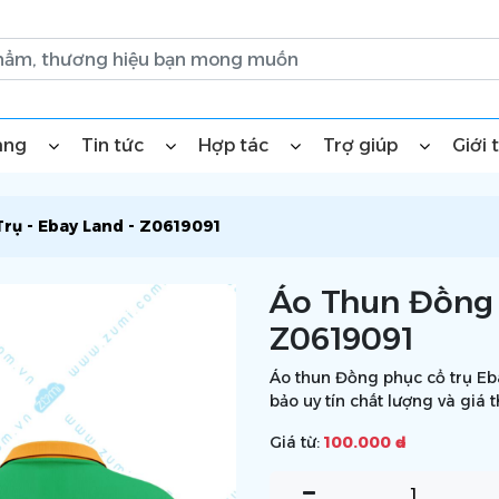
àng
Tin tức
Hợp tác
Trợ giúp
Giới 
rụ - Ebay Land - Z0619091
Áo Thun Đồng 
Z0619091
Áo thun Đồng phục cổ trụ Eba
bảo uy tín chất lượng và giá 
Giá từ:
100.000 ₫