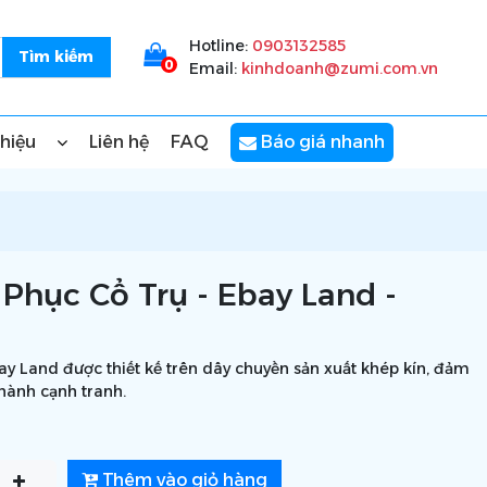
Hotline:
0903132585
0
Email:
kinhdoanh@zumi.com.vn
thiệu
Liên hệ
FAQ
Báo giá nhanh
Phục Cổ Trụ - Ebay Land -
y Land được thiết kế trên dây chuyền sản xuất khép kín, đảm
thành cạnh tranh.
Thêm vào giỏ hàng