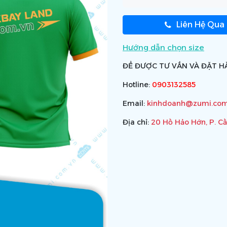
Liên Hệ Qua
Hướng dẫn chọn size
ĐỂ ĐƯỢC TƯ VẤN VÀ ĐẶT HÀ
Hotline:
0903132585
Email:
kinhdoanh@zumi.com
Địa chỉ:
20 Hồ Hảo Hớn, P. C