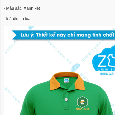
- Màu sắc: Xanh két
- In/thêu: In lụa