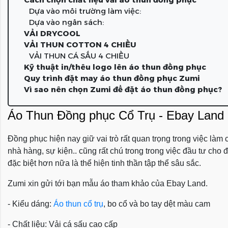
Dựa vào môi trường làm việc:
Dựa vào ngân sách:
VẢI DRYCOOL
VẢI THUN COTTON 4 CHIỀU
VẢI THUN CÁ SẤU 4 CHIỀU
Kỹ thuật in/thêu logo lên áo thun đồng phục
Quy trình đặt may áo thun đồng phục Zumi
Vì sao nên chọn Zumi để đặt áo thun đồng phục?
Áo Thun
Đồng phục
Cổ Trụ - Ebay Land
Đồng phục hiện nay giữ vai trò rất quan trọng trong việc làm
nhà hàng, sự kiện.. cũng rất chú trong trong việc đầu tư ch
đặc biệt hơn nữa là thể hiện tinh thần tập thể sâu sắc.
Zumi xin gửi tới bạn mẫu áo tham khảo của Ebay Land.
- Kiểu dáng:
Áo thun cổ trụ
, bo cổ và bo tay dệt màu cam
- Chất liệu: Vải cá sấu cao cấp