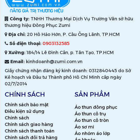
Công ty:
TNHH Thương Mại Dịch Vụ Trường Vân sở hữu
thương hiệu Đồng Phục Zumi
Địa chỉ:
20 Hồ Hảo Hớn, P. Cầu Ông Lãnh, TP.HCM
Số điện thoại:
0903132585
Xưởng:
184/14 Lê Đình Cẩn, p. Tân Tạo, TP.HCM
Email:
kinhdoanh@zumi.com.vn
Giấy chứng nhận đăng ký kinh doanh: 0312840445 do Sở
Kế hoạch và Đầu tư Thành phố Hồ Chí Minh cấp ngày
02/7/2014
CHÍNH SÁCH
SẢN PHẨM
Chính sách bảo mật
Áo thun đồng phục
Điều kiện sử dụng
Áo thun cổ trụ
Chính sách
Áo thun cổ tròn
Chính sách giao hàng
Áo sơ mi
Chính sách thanh toán
Áo nhóm áo lớp
Chính sách đổi trả hàng