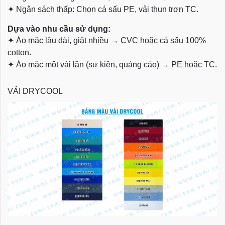
✦
Ngân sách thấp: Chọn cá sấu PE, vải thun trơn TC.
Dựa vào nhu cầu sử dụng:
✦
Áo mặc lâu dài, giặt nhiều → CVC hoặc cá sấu 100%
cotton.
✦
Áo mặc một vài lần (sự kiện, quảng cáo) → PE hoặc TC.
VẢI DRYCOOL