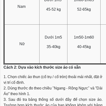
Nam
45-52 kg
52-65kg
Dưới 1m5
1m50-1m60
Nữ
35-40kg
40-45kg
Cách 2: Dựa vào kích thước size áo có sẵn
1. Chọn chiếc áo thun (cổ trụ / cổ tròn) thoải mái nhất, đặt ở
vị trí cố định.
2. Dùng thước đo theo chiều "Ngang - Rộng Ngực" và ”Dài
Áo” theo hình 1.
3. Sau đó tra bảng thông số dưới đây để chọn size áo.
Trường hợp kích thước áo của bạn không khớp với bảng