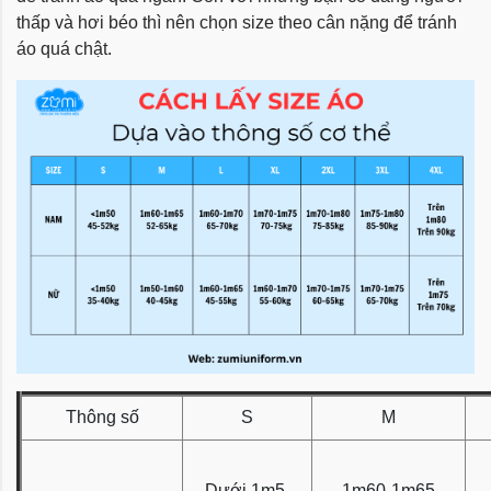
thấp và hơi béo thì nên chọn size theo cân nặng để tránh
áo quá chật.
Thông số
S
M
Dưới 1m5
1m60-1m65