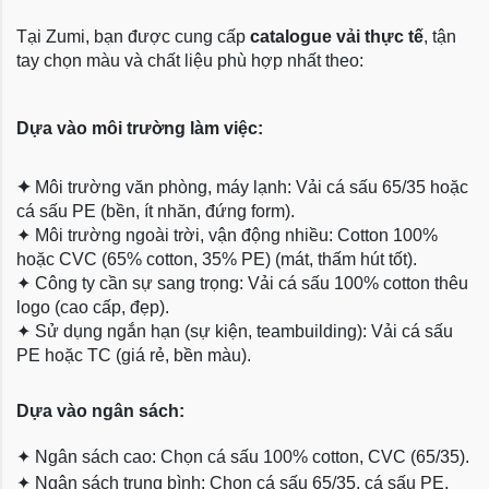
Tại Zumi, bạn được cung cấp
catalogue vải thực tế
, tận
tay chọn màu và chất liệu phù hợp nhất theo:
Dựa vào môi trường làm việc:
✦
Môi trường văn phòng, máy lạnh: Vải cá sấu 65/35 hoặc
cá sấu PE (bền, ít nhăn, đứng form).
✦
Môi trường ngoài trời, vận động nhiều: Cotton 100%
hoặc CVC (65% cotton, 35% PE) (mát, thấm hút tốt).
✦
Công ty cần sự sang trọng: Vải cá sấu 100% cotton thêu
logo (cao cấp, đẹp).
✦
Sử dụng ngắn hạn (sự kiện, teambuilding): Vải cá sấu
PE hoặc TC (giá rẻ, bền màu).
Dựa
vào ngân sách:
✦
Ngân sách cao: Chọn cá sấu 100% cotton, CVC (65/35).
✦
Ngân sách trung bình: Chọn cá sấu 65/35, cá sấu PE.