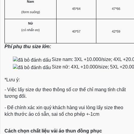
Nam
45*64
47*66
(
form suông
)
Nữ
(
có nhấn eo
)
40*57
42*59
Phí phụ thu size lớn:
Size nam: 3XL +10.000/size; 4XL +20.
Size nữ: 4XL +10.000/size; 5XL +20.0
*Lưu ý:
- Việc lấy size dự theo thông số cơ thể chỉ mang tính chất
tương đối.
- Để chính xác xin quý khách hàng vui lòng lấy size theo
kích thước áo có sẵn, sai số cho phép +-1cm
Cách chọn chất liệu vải áo thun đồng phục