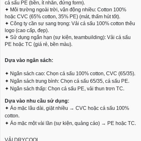
cá sấu PE (bền, ít nhăn, đứng form).
✦
Môi trường ngoài trời, vận động nhiều: Cotton 100%
hoặc CVC (65% cotton, 35% PE) (mát, thấm hút tốt).
✦
Công ty cần sự sang trọng: Vải cá sấu 100% cotton thêu
logo (cao cấp, đẹp).
✦
Sử dụng ngắn hạn (sự kiện, teambuilding): Vải cá sấu
PE hoặc TC (giá rẻ, bền màu).
Dựa
vào ngân sách:
✦
Ngân sách cao: Chọn cá sấu 100% cotton, CVC (65/35).
✦
Ngân sách trung bình: Chọn cá sấu 65/35, cá sấu PE.
✦
Ngân sách thấp: Chọn cá sấu PE, vải thun trơn TC.
Dựa vào nhu cầu sử dụng:
✦
Áo mặc lâu dài, giặt nhiều → CVC hoặc cá sấu 100%
cotton.
✦
Áo mặc một vài lần (sự kiện, quảng cáo) → PE hoặc TC.
VẢI DRYCOOL