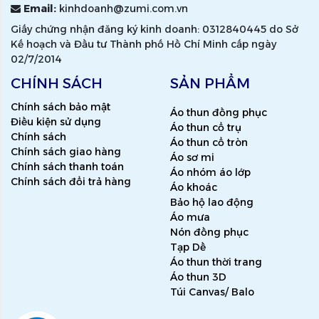
Email:
kinhdoanh@zumi.com.vn
Giấy chứng nhận đăng ký kinh doanh: 0312840445 do Sở
Kế hoạch và Đầu tư Thành phố Hồ Chí Minh cấp ngày
02/7/2014
CHÍNH SÁCH
SẢN PHẨM
Chính sách bảo mật
Áo thun đồng phục
Điều kiện sử dụng
Áo thun cổ trụ
Chính sách
Áo thun cổ tròn
Chính sách giao hàng
Áo sơ mi
Chính sách thanh toán
Áo nhóm áo lớp
Chính sách đổi trả hàng
Áo khoác
Bảo hộ lao động
Áo mưa
Nón đồng phục
Tạp Dề
Áo thun thời trang
Áo thun 3D
Túi Canvas/ Balo