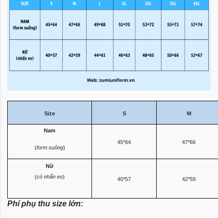
Size
S
M
Nam
45*64
47*66
(
form suông
)
Nữ
(
có nhấn eo
)
40*57
42*59
Phí phụ thu size lớn: