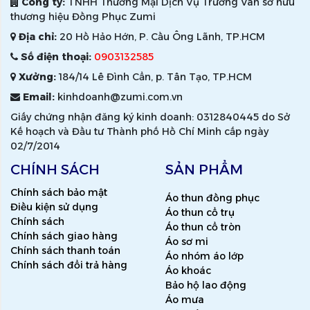
Công ty:
TNHH Thương Mại Dịch Vụ Trường Vân sở hữu
thương hiệu Đồng Phục Zumi
Địa chỉ:
20 Hồ Hảo Hớn, P. Cầu Ông Lãnh, TP.HCM
Số điện thoại:
0903132585
Xưởng:
184/14 Lê Đình Cẩn, p. Tân Tạo, TP.HCM
Email:
kinhdoanh@zumi.com.vn
Giấy chứng nhận đăng ký kinh doanh: 0312840445 do Sở
Kế hoạch và Đầu tư Thành phố Hồ Chí Minh cấp ngày
02/7/2014
CHÍNH SÁCH
SẢN PHẨM
Chính sách bảo mật
Áo thun đồng phục
Điều kiện sử dụng
Áo thun cổ trụ
Chính sách
Áo thun cổ tròn
Chính sách giao hàng
Áo sơ mi
Chính sách thanh toán
Áo nhóm áo lớp
Chính sách đổi trả hàng
Áo khoác
Bảo hộ lao động
Áo mưa