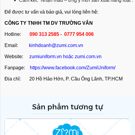
Cam kết: “Nhận mẫu – ưng ý mới sản xuất hàng loạt”.
Để được tư vấn và báo giá, vui lòng liên hệ:
CÔNG TY TNHH TM DV TRƯỜNG VÂN
Hotline:
090 313 2585 - 0777 954 006
Email:
kinhdoanh@zumi.com.vn
Website:
zumiuniform.vn
hoặc
zumi.com.vn
Fanpage:
https://www.facebook.com/ZumiUniform/
Địa chỉ: 20 Hồ Hảo Hớn, P. Cầu Ông Lãnh, TP.HCM
Sản phẩm tương tự