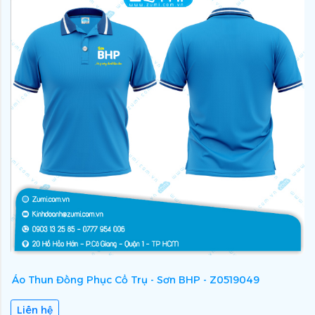
Áo Thun Đồng Phục Cổ Trụ - Sơn BHP - Z0519049
Á
Liên hệ