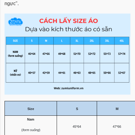
ngực".
Size
S
M
Nam
45*64
47*66
(
form suông
)