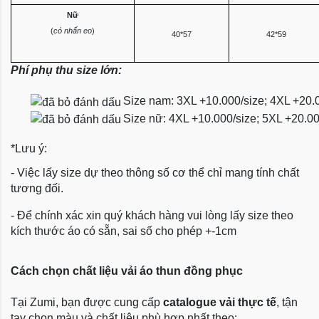
Nữ
(
có nhấn eo
)
40*57
42*59
Phí phụ thu size lớn:
Size nam: 3XL +10.000/size; 4XL +20.
Size nữ: 4XL +10.000/size; 5XL +20.0
*Lưu ý:
- Việc lấy size dự theo thông số cơ thể chỉ mang tính chất
tương đối.
- Để chính xác xin quý khách hàng vui lòng lấy size theo
kích thước áo có sẵn, sai số cho phép +-1cm
Cách chọn chất liệu vải áo thun đồng phục
Tại Zumi, bạn được cung cấp
catalogue vải thực tế
, tận
tay chọn màu và chất liệu phù hợp nhất theo: