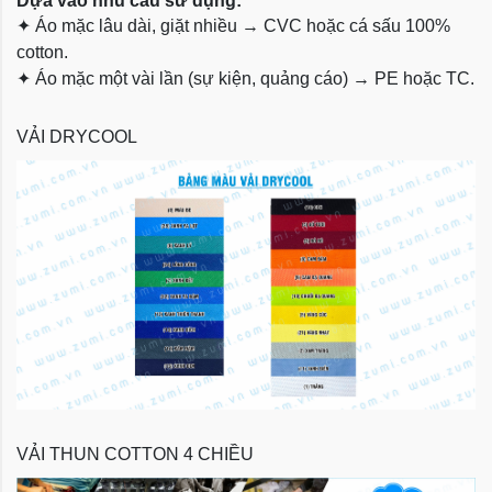
Dựa vào nhu cầu sử dụng:
✦
Áo mặc lâu dài, giặt nhiều → CVC hoặc cá sấu 100%
cotton.
✦
Áo mặc một vài lần (sự kiện, quảng cáo) → PE hoặc TC.
VẢI DRYCOOL
VẢI THUN COTTON 4 CHIỀU