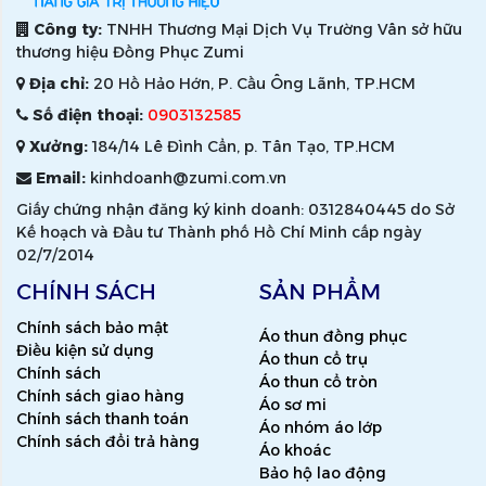
Công ty:
TNHH Thương Mại Dịch Vụ Trường Vân sở hữu
thương hiệu Đồng Phục Zumi
Địa chỉ:
20 Hồ Hảo Hớn, P. Cầu Ông Lãnh, TP.HCM
Số điện thoại:
0903132585
Xưởng:
184/14 Lê Đình Cẩn, p. Tân Tạo, TP.HCM
Email:
kinhdoanh@zumi.com.vn
Giấy chứng nhận đăng ký kinh doanh: 0312840445 do Sở
Kế hoạch và Đầu tư Thành phố Hồ Chí Minh cấp ngày
02/7/2014
CHÍNH SÁCH
SẢN PHẨM
Chính sách bảo mật
Áo thun đồng phục
Điều kiện sử dụng
Áo thun cổ trụ
Chính sách
Áo thun cổ tròn
Chính sách giao hàng
Áo sơ mi
Chính sách thanh toán
Áo nhóm áo lớp
Chính sách đổi trả hàng
Áo khoác
Bảo hộ lao động