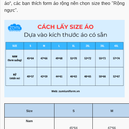
áo“, các bạn thích form áo rộng nên chọn size theo "Rộng
ngực".
Size
S
M
Nam
45*64
47*66