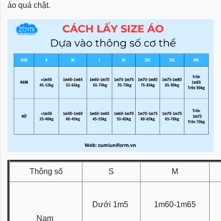
áo quá chật.
Thông số
S
M
Dưới 1m5
1m60-1m65
Nam