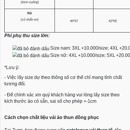
(
form suông
)
Nữ
(
có nhấn eo
)
40*57
42*59
Phí phụ thu size lớn:
Size nam: 3XL +10.000/size; 4XL +20.
Size nữ: 4XL +10.000/size; 5XL +20.0
*Lưu ý:
- Việc lấy size dự theo thông số cơ thể chỉ mang tính chất
tương đối.
- Để chính xác xin quý khách hàng vui lòng lấy size theo
kích thước áo có sẵn, sai số cho phép +-1cm
Cách chọn chất liệu vải áo thun đồng phục