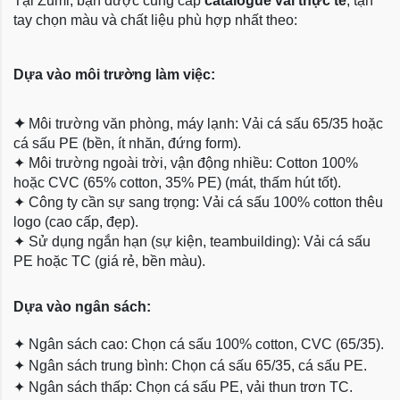
Tại Zumi, bạn được cung cấp
catalogue vải thực tế
, tận
tay chọn màu và chất liệu phù hợp nhất theo:
Dựa vào môi trường làm việc:
✦
Môi trường văn phòng, máy lạnh: Vải cá sấu 65/35 hoặc
cá sấu PE (bền, ít nhăn, đứng form).
✦
Môi trường ngoài trời, vận động nhiều: Cotton 100%
hoặc CVC (65% cotton, 35% PE) (mát, thấm hút tốt).
✦
Công ty cần sự sang trọng: Vải cá sấu 100% cotton thêu
logo (cao cấp, đẹp).
✦
Sử dụng ngắn hạn (sự kiện, teambuilding): Vải cá sấu
PE hoặc TC (giá rẻ, bền màu).
Dựa
vào ngân sách:
✦
Ngân sách cao: Chọn cá sấu 100% cotton, CVC (65/35).
✦
Ngân sách trung bình: Chọn cá sấu 65/35, cá sấu PE.
✦
Ngân sách thấp: Chọn cá sấu PE, vải thun trơn TC.