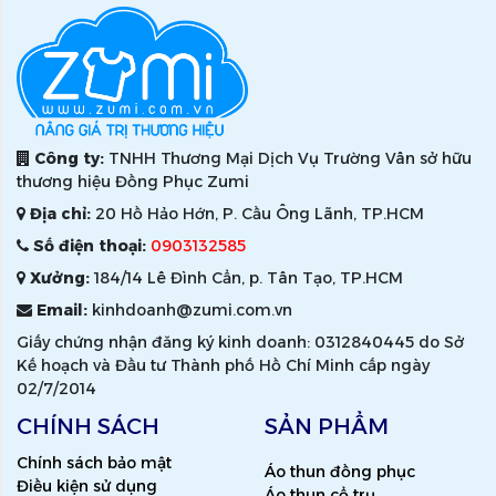
Công ty:
TNHH Thương Mại Dịch Vụ Trường Vân sở hữu
thương hiệu Đồng Phục Zumi
Địa chỉ:
20 Hồ Hảo Hớn, P. Cầu Ông Lãnh, TP.HCM
Số điện thoại:
0903132585
Xưởng:
184/14 Lê Đình Cẩn, p. Tân Tạo, TP.HCM
Email:
kinhdoanh@zumi.com.vn
Giấy chứng nhận đăng ký kinh doanh: 0312840445 do Sở
Kế hoạch và Đầu tư Thành phố Hồ Chí Minh cấp ngày
02/7/2014
CHÍNH SÁCH
SẢN PHẨM
Chính sách bảo mật
Áo thun đồng phục
Điều kiện sử dụng
Áo thun cổ trụ