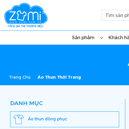
Sản phẩm
Khách h
Trang Chủ
Áo Thun Thời Trang
DANH MỤC
Áo thun đồng phục