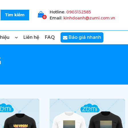
Hotline:
0903132585
0
Email:
kinhdoanh@zumi.com.vn
thiệu
Liên hệ
FAQ
Báo giá nhanh
G