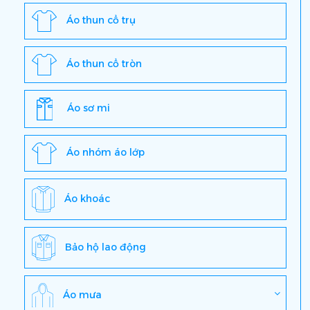
Áo thun cổ trụ
Áo thun cổ tròn
Áo sơ mi
Áo nhóm áo lớp
Áo khoác
Bảo hộ lao động
Áo mưa