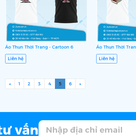
Áo Thun Thời Trang - Cartoon 6
Áo Thun Thời Tran
Liên hệ
Liên hệ
«
1
2
3
4
5
6
»
tư vấn