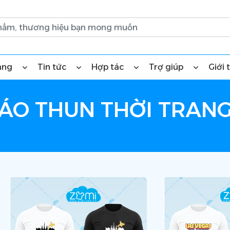
àng
Tin tức
Hợp tác
Trợ giúp
Giới 
ÁO THUN THỜI TRAN