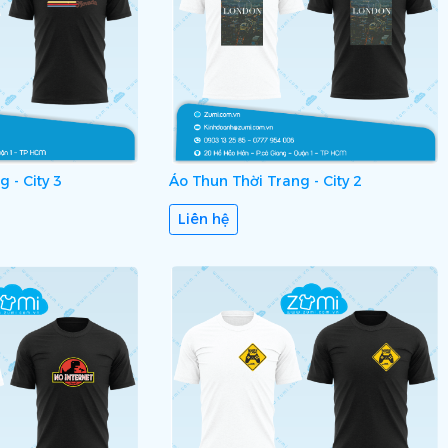
 - City 3
Áo Thun Thời Trang - City 2
Liên hệ