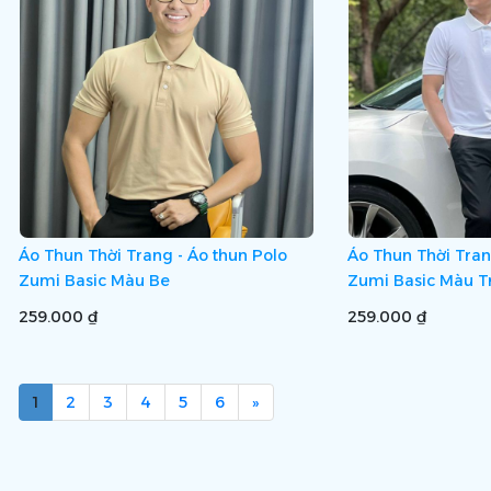
Áo Thun Thời Trang - Áo thun Polo
Áo Thun Thời Tran
Zumi Basic Màu Be
Zumi Basic Màu T
259.000 ₫
259.000 ₫
1
2
3
4
5
6
»