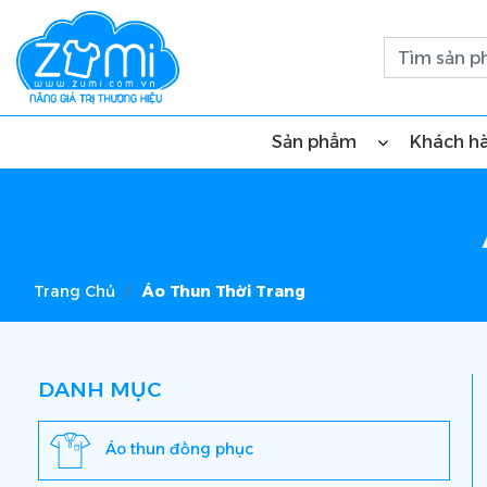
Sản phẩm
Khách h
Trang Chủ
Áo Thun Thời Trang
DANH MỤC
Áo thun đồng phục