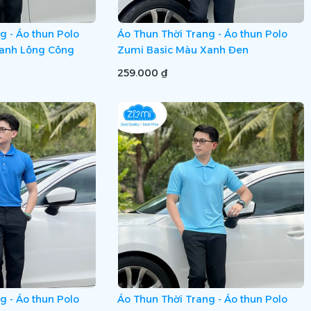
g - Áo thun Polo
Áo Thun Thời Trang - Áo thun Polo
Xanh Lông Công
Zumi Basic Màu Xanh Đen
259.000 ₫
g - Áo thun Polo
Áo Thun Thời Trang - Áo thun Polo