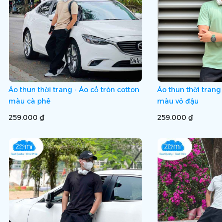
Áo thun thời trang - Áo cổ tròn cotton
Áo thun thời trang
màu cà phê
màu vỏ đậu
259.000 ₫
259.000 ₫