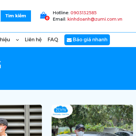
Hotline:
0903132585
0
Email:
kinhdoanh@zumi.com.vn
thiệu
Liên hệ
FAQ
Báo giá nhanh
G