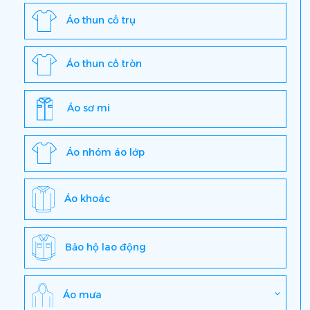
Áo thun cổ trụ
Áo thun cổ tròn
Áo sơ mi
Áo nhóm áo lớp
Áo khoác
Bảo hộ lao động
Áo mưa