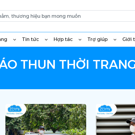
àng
Tin tức
Hợp tác
Trợ giúp
Giới 
ÁO THUN THỜI TRAN