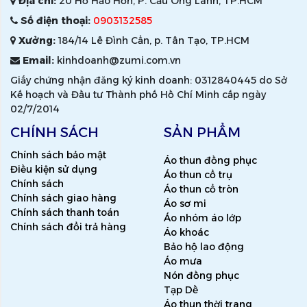
Địa chỉ:
20 Hồ Hảo Hớn, P. Cầu Ông Lãnh, TP.HCM
Số điện thoại:
0903132585
Xưởng:
184/14 Lê Đình Cẩn, p. Tân Tạo, TP.HCM
Email:
kinhdoanh@zumi.com.vn
Giấy chứng nhận đăng ký kinh doanh: 0312840445 do Sở
Kế hoạch và Đầu tư Thành phố Hồ Chí Minh cấp ngày
02/7/2014
CHÍNH SÁCH
SẢN PHẨM
Chính sách bảo mật
Áo thun đồng phục
Điều kiện sử dụng
Áo thun cổ trụ
Chính sách
Áo thun cổ tròn
Chính sách giao hàng
Áo sơ mi
Chính sách thanh toán
Áo nhóm áo lớp
Chính sách đổi trả hàng
Áo khoác
Bảo hộ lao động
Áo mưa
Nón đồng phục
Tạp Dề
Áo thun thời trang