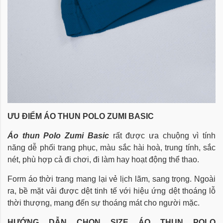
ƯU ĐIỂM ÁO THUN POLO
ZUMI BASIC
Áo thun Polo Zumi Basic
rất được ưa chuộng vì tính
năng dễ phối trang phục, màu sắc hài hoà, trung tính, sắc
nét, phù hợp cả đi chơi, đi làm hay hoạt động thể thao.
Form áo thời trang mang lại vẻ lịch lãm, sang trọng. Ngoài
ra, bề mặt vải được dệt tinh tế với hiệu ứng dệt thoáng lỗ
thời thượng, mang đến sự thoáng mát cho người mặc.
HƯỚNG DẪN CHỌN SIZE
ÁO THUN POLO