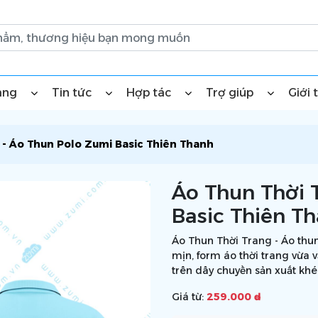
àng
Tin tức
Hợp tác
Trợ giúp
Giới 
 - Áo Thun Polo Zumi Basic Thiên Thanh
Áo Thun Thời 
Basic Thiên T
Áo Thun Thời Trang - Áo thu
mịn, form áo thời trang vừa 
trên dây chuyền sản xuất khé
Giá từ:
259.000 ₫