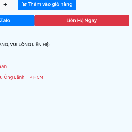
Thêm vào giỏ hàng
 Zalo
Liên Hệ Ngay
NG, VUI LÒNG LIÊN HỆ:
.vn
ầu Ông Lãnh, TP.HCM