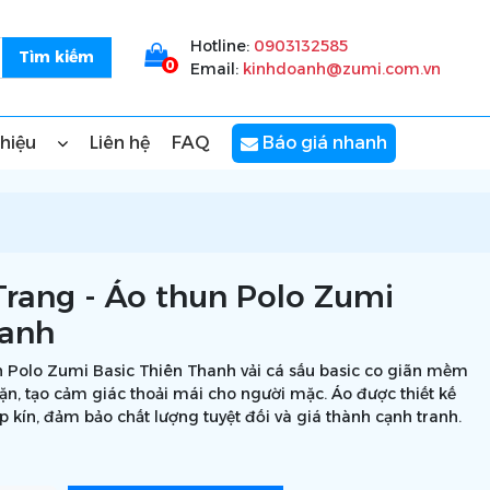
Hotline:
0903132585
0
Email:
kinhdoanh@zumi.com.vn
thiệu
Liên hệ
FAQ
Báo giá nhanh
Trang - Áo thun Polo Zumi
hanh
n Polo Zumi Basic Thiên Thanh vải cá sấu basic co giãn mềm
vặn, tạo cảm giác thoải mái cho người mặc. Áo được thiết kế
p kín, đảm bảo chất lượng tuyệt đối và giá thành cạnh tranh.