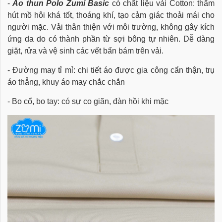
-
Áo thun Polo Zumi Basic
có chất liệu vải Cotton: thấm
hút mồ hôi khá tốt, thoáng khí, tạo cảm giác thoải mái cho
người mặc. Vải thân thiện với môi trường, không gây kích
ứng da do có thành phần từ sợi bông tự nhiên. Dễ dàng
giặt, rửa và vệ sinh các vết bẩn bám trên vải.
- Đường may tỉ mỉ: chi tiết áo được gia công cẩn thận, trụ
áo thẳng, khuy áo may chắc chắn
- Bo cổ, bo tay: có sự co giãn, đàn hồi khi mặc