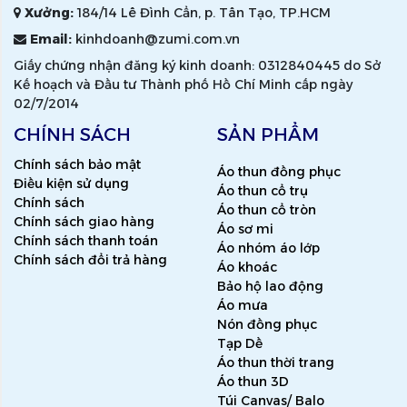
Xưởng:
184/14 Lê Đình Cẩn, p. Tân Tạo, TP.HCM
Email:
kinhdoanh@zumi.com.vn
Giấy chứng nhận đăng ký kinh doanh: 0312840445 do Sở
Kế hoạch và Đầu tư Thành phố Hồ Chí Minh cấp ngày
02/7/2014
CHÍNH SÁCH
SẢN PHẨM
Chính sách bảo mật
Áo thun đồng phục
Điều kiện sử dụng
Áo thun cổ trụ
Chính sách
Áo thun cổ tròn
Chính sách giao hàng
Áo sơ mi
Chính sách thanh toán
Áo nhóm áo lớp
Chính sách đổi trả hàng
Áo khoác
Bảo hộ lao động
Áo mưa
Nón đồng phục
Tạp Dề
Áo thun thời trang
Áo thun 3D
Túi Canvas/ Balo