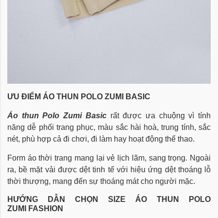
ƯU ĐIỂM ÁO THUN POLO ZUMI BASIC
Áo thun Polo Zumi Basic
rất được ưa chuộng vì tính
năng dễ phối trang phục, màu sắc hài hoà, trung tính, sắc
nét, phù hợp cả đi chơi, đi làm hay hoạt động thể thao.
Form áo thời trang mang lại vẻ lịch lãm, sang trọng. Ngoài
ra, bề mặt vải được dệt tinh tế với hiệu ứng dệt thoáng lỗ
thời thượng, mang đến sự thoáng mát cho người mặc.
HƯỚNG DẪN CHỌN SIZE
ÁO THUN POLO
ZUMI FASHION