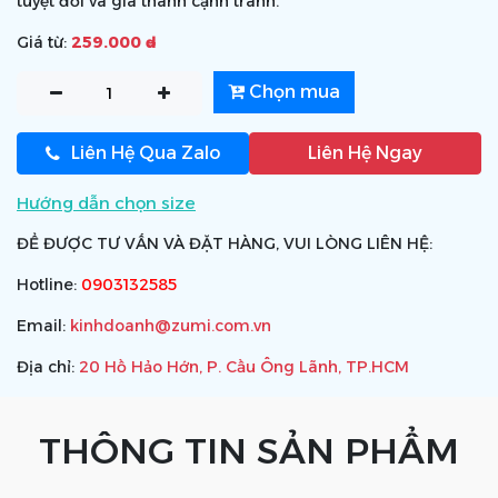
tuyệt đối và giá thành cạnh tranh.
Giá từ:
259.000 ₫
Chọn mua
Liên Hệ Qua Zalo
Liên Hệ Ngay
Hướng dẫn chọn size
ĐỂ ĐƯỢC TƯ VẤN VÀ ĐẶT HÀNG, VUI LÒNG LIÊN HỆ:
Hotline:
0903132585
Email:
kinhdoanh@zumi.com.vn
Địa chỉ:
20 Hồ Hảo Hớn, P. Cầu Ông Lãnh, TP.HCM
THÔNG TIN SẢN PHẨM