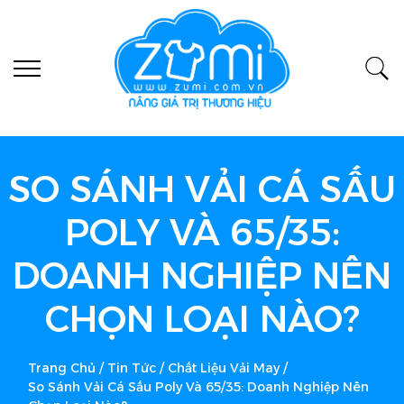
SO SÁNH VẢI CÁ SẤU
POLY VÀ 65/35:
DOANH NGHIỆP NÊN
CHỌN LOẠI NÀO?
Trang Chủ
/
Tin Tức
/
Chất Liệu Vải May
/
So Sánh Vải Cá Sấu Poly Và 65/35: Doanh Nghiệp Nên