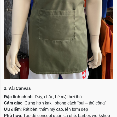
2. Vải Canvas
Đặc tính chính
: Dày, chắc, bề mặt hơi thô
Cảm giác
: Cứng hơn kaki, phong cách “bụi – thủ công”
Ưu điểm
: Rất bền, thẩm mỹ cao, lên form đẹp
Phù hợp
: Tạp dề concept quán cà phê, barber, workshop