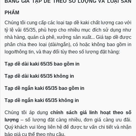
BẢNG GIÁ TẠP DỀ THEO SỐ LƯỢNG VÀ LOẠI SẢN
PHẨM
Chúng tôi cung cấp các loại tạp dề kaki chất lượng cao với
tỷ lệ vải 65/35, phù hợp cho nhiều mục đích sử dụng như
nhà hàng, quán cà phê, xưởng sản xuất... Giá tạp dề được
phân chia theo loại (dài/ngắn), có hoặc không bao gồm in
logo/thông tin, và thay đổi tùy theo số lượng đặt hàng:
Tạp dề dài kaki 65/35 bao gồm in
Tạp dề dài kaki 65/35 không in
Tạp dề ngắn kaki 65/35 bao gồm in
Tạp dề ngắn kaki 65/35 không in
Chúng tôi áp dụng
chính sách giá linh hoạt theo số
lượng
– số lượng đặt càng nhiều, đơn giá càng ưu đãi.
Quý khách vui lòng liên hệ để được tư vấn chi tiết và nhận
báo giá cụ thể theo nhu cầu.