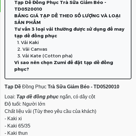
Tạp Dề Đồng Phục Trà Sữa Giảm Béo -
TD0520010
BẢNG GIÁ TẠP DỀ THEO SỐ LƯỢNG VÀ LOẠI
SẢN PHẨM
Tư vấn 3 loại vải thường được sử dụng để may
tạp dề đồng phục
1. Vải Kaki
2. Vải Canvas
3. Vải Kate (Cotton pha)
Vì sao nên chọn Zumi để đặt tạp dề đồng
phục?
Tạp Dề
Đồng Phục
Trà Sữa Giảm Béo - TD0520010
Loại:
Tạp dề đồng phục
ngắn, có dây cột
Độ tuổi: Người lớn
Chất liệu vải (Tùy theo yêu cầu của khách)
- Kaki xi
- Kaki 65/35
- Kaki thun