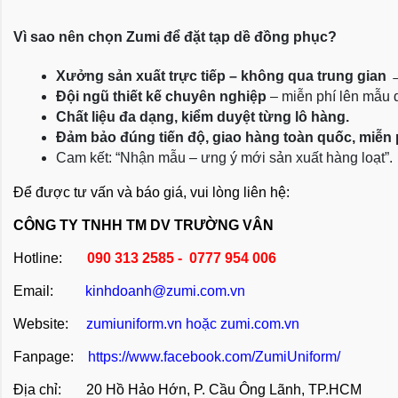
Vì sao nên chọn Zumi để đặt tạp dề đồng phục?
Xưởng sản xuất trực tiếp – không qua trung gian
 
Đội ngũ thiết kế chuyên nghiệp
 – miễn phí lên mẫu
Chất liệu đa dạng, kiểm duyệt từng lô hàng.
Đảm bảo đúng tiến độ, giao hàng toàn quốc, miễn
Cam kết: “Nhận mẫu – ưng ý mới sản xuất hàng loạt”.
Để được tư vấn và báo giá, vui lòng liên hệ:
CÔNG TY TNHH TM DV TRƯỜNG VÂN
Hotline:
090 313 2585 - 0777 954 006
Email:
kinhdoanh@zumi.com.vn
Website:
zumiuniform.vn
hoặc
zumi.com.vn
Fanpage:
https://www.facebook.com/ZumiUniform/
Địa chỉ: 20 Hồ Hảo Hớn, P. Cầu Ông Lãnh, TP.HCM