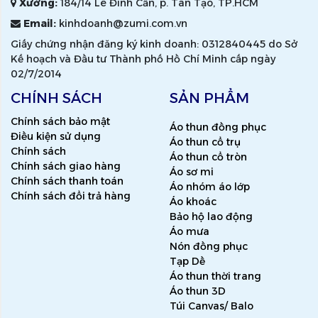
Xưởng:
184/14 Lê Đình Cẩn, p. Tân Tạo, TP.HCM
Email:
kinhdoanh@zumi.com.vn
Giấy chứng nhận đăng ký kinh doanh: 0312840445 do Sở
Kế hoạch và Đầu tư Thành phố Hồ Chí Minh cấp ngày
02/7/2014
CHÍNH SÁCH
SẢN PHẨM
Chính sách bảo mật
Áo thun đồng phục
Điều kiện sử dụng
Áo thun cổ trụ
Chính sách
Áo thun cổ tròn
Chính sách giao hàng
Áo sơ mi
Chính sách thanh toán
Áo nhóm áo lớp
Chính sách đổi trả hàng
Áo khoác
Bảo hộ lao động
Áo mưa
Nón đồng phục
Tạp Dề
Áo thun thời trang
Áo thun 3D
Túi Canvas/ Balo