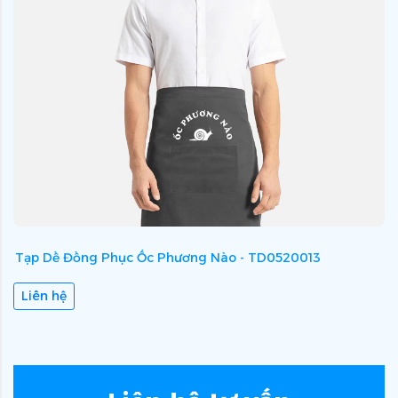
Tạp Dề Đồng Phục Ốc Phương Nào - TD0520013
T
Liên hệ