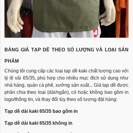
BẢNG GIÁ TẠP DỀ THEO SỐ LƯỢNG VÀ LOẠI SẢN
PHẨM
Chúng tôi cung cấp các loại tạp dề kaki chất lượng cao với
tỷ lệ vải 65/35, phù hợp cho nhiều mục đích sử dụng như
nhà hàng, quán cà phê, xưởng sản xuất... Giá tạp dề được
phân chia theo loại (dài/ngắn), có hoặc không bao gồm in
logo/thông tin, và thay đổi tùy theo số lượng đặt hàng:
Tạp dề dài kaki 65/35 bao gồm in
Tạp dề dài kaki 65/35 không in