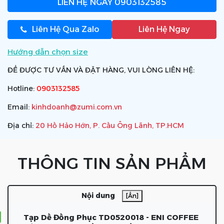
LIÊN HỆ NGAY
0903132585
Liên Hệ Qua Zalo
Liên Hệ Ngay
Hướng dẫn chọn size
ĐỂ ĐƯỢC TƯ VẤN VÀ ĐẶT HÀNG, VUI LÒNG LIÊN HỆ:
Hotline:
0903132585
Email:
kinhdoanh@zumi.com.vn
Địa chỉ:
20 Hồ Hảo Hớn, P. Cầu Ông Lãnh, TP.HCM
THÔNG TIN SẢN PHẨM
Nội dung
[Ẩn]
Tạp Dề Đồng Phục TD0520018 - ENI COFFEE