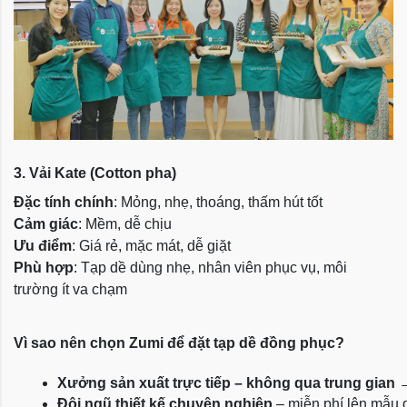
3. Vải Kate (Cotton pha)
Đặc tính chính
: Mỏng, nhẹ, thoáng, thấm hút tốt
Cảm giác
: Mềm, dễ chịu
Ưu điểm
: Giá rẻ, mặc mát, dễ giặt
Phù hợp
: Tạp dề dùng nhẹ, nhân viên phục vụ, môi
trường ít va chạm
Vì sao nên chọn Zumi để đặt tạp dề đồng phục?
Xưởng sản xuất trực tiếp – không qua trung gian
 
Đội ngũ thiết kế chuyên nghiệp
 – miễn phí lên mẫu