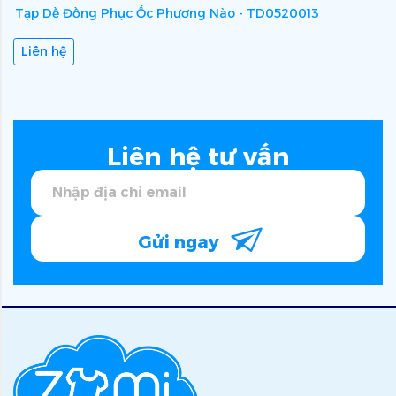
Tạp Dề Đồng Phục Ốc Phương Nào - TD0520013
T
Liên hệ
Liên hệ tư vấn
Gửi ngay