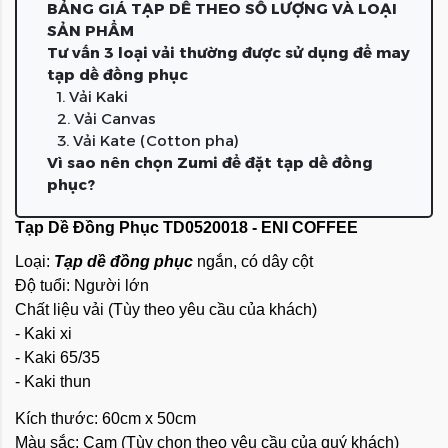
BẢNG GIÁ TẠP DỀ THEO SỐ LƯỢNG VÀ LOẠI
SẢN PHẨM
Tư vấn 3 loại vải thường được sử dụng để may
tạp dề đồng phục
1. Vải Kaki
2. Vải Canvas
3. Vải Kate (Cotton pha)
Vì sao nên chọn Zumi để đặt tạp dề đồng
phục?
Tạp Dề Đồng Phục TD0520018 - ENI COFFEE
Loại:
Tạp dề đồng phục
ngắn, có dây cột
Độ tuổi: Người lớn
Chất liệu vải (Tùy theo yêu cầu của khách)
- Kaki xi
- Kaki 65/35
- Kaki thun
Kích thước: 60cm x 50cm
Màu sắc: Cam (Tùy chọn theo yêu cầu của quý khách)