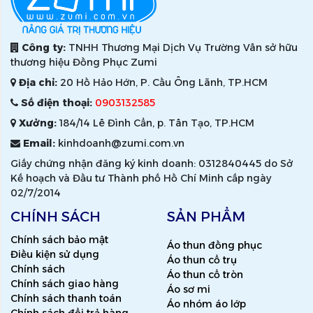
Công ty:
TNHH Thương Mại Dịch Vụ Trường Vân sở hữu
thương hiệu Đồng Phục Zumi
Địa chỉ:
20 Hồ Hảo Hớn, P. Cầu Ông Lãnh, TP.HCM
Số điện thoại:
0903132585
Xưởng:
184/14 Lê Đình Cẩn, p. Tân Tạo, TP.HCM
Email:
kinhdoanh@zumi.com.vn
Giấy chứng nhận đăng ký kinh doanh: 0312840445 do Sở
Kế hoạch và Đầu tư Thành phố Hồ Chí Minh cấp ngày
02/7/2014
CHÍNH SÁCH
SẢN PHẨM
Chính sách bảo mật
Áo thun đồng phục
Điều kiện sử dụng
Áo thun cổ trụ
Chính sách
Áo thun cổ tròn
Chính sách giao hàng
Áo sơ mi
Chính sách thanh toán
Áo nhóm áo lớp