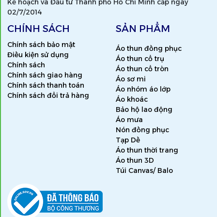
Kế hoạch và Đầu tư Thành phố Hồ Chí Minh cấp ngày
02/7/2014
CHÍNH SÁCH
SẢN PHẨM
Chính sách bảo mật
Áo thun đồng phục
Điều kiện sử dụng
Áo thun cổ trụ
Chính sách
Áo thun cổ tròn
Chính sách giao hàng
Áo sơ mi
Chính sách thanh toán
Áo nhóm áo lớp
Chính sách đổi trả hàng
Áo khoác
Bảo hộ lao động
Áo mưa
Nón đồng phục
Tạp Dề
Áo thun thời trang
Áo thun 3D
Túi Canvas/ Balo