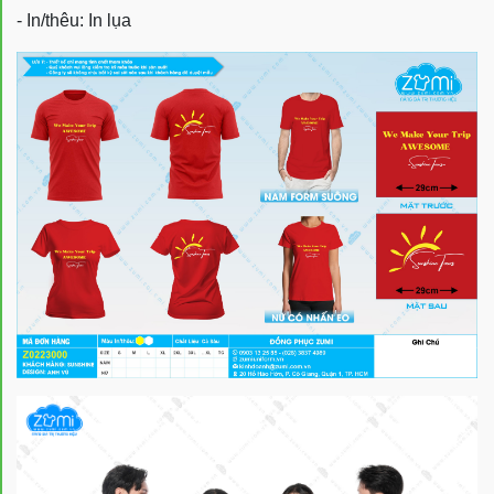
- In/thêu: In lụa