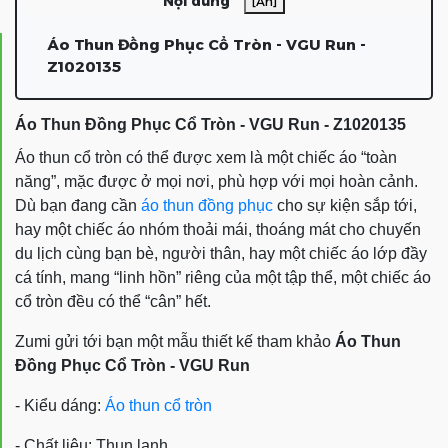
Nội dung
[Ẩn]
Áo Thun Đồng Phục Cổ Tròn - VGU Run -
Z1020135
Áo Thun Đồng Phục Cổ Tròn - VGU Run - Z1020135
Áo thun cổ tròn
có thể được xem là một chiếc áo “toàn
năng”, mặc được ở mọi nơi, phù hợp với mọi hoàn cảnh.
Dù bạn đang cần
áo thun đồng phục
cho sự kiện sắp tới,
hay một chiếc áo nhóm thoải mái, thoáng mát cho chuyến
du lịch cùng bạn bè, người thân, hay một chiếc áo lớp đầy
cá tính, mang “linh hồn” riêng của một tập thể, một chiếc áo
cổ tròn
đều có thể “cân” hết.
Zumi gửi tới bạn một mẫu thiết kế tham khảo
Áo Thun
Đồng Phục Cổ Tròn - VGU Run
- Kiểu dáng:
Áo thun cổ tròn
- Chất liệu: Thun lạnh