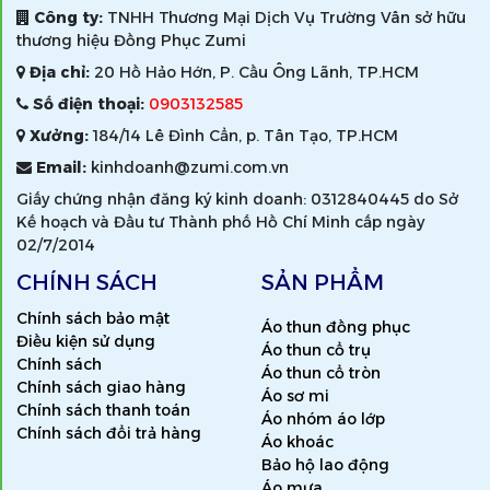
Công ty:
TNHH Thương Mại Dịch Vụ Trường Vân sở hữu
thương hiệu Đồng Phục Zumi
Địa chỉ:
20 Hồ Hảo Hớn, P. Cầu Ông Lãnh, TP.HCM
Số điện thoại:
0903132585
Xưởng:
184/14 Lê Đình Cẩn, p. Tân Tạo, TP.HCM
Email:
kinhdoanh@zumi.com.vn
Giấy chứng nhận đăng ký kinh doanh: 0312840445 do Sở
Kế hoạch và Đầu tư Thành phố Hồ Chí Minh cấp ngày
02/7/2014
CHÍNH SÁCH
SẢN PHẨM
Chính sách bảo mật
Áo thun đồng phục
Điều kiện sử dụng
Áo thun cổ trụ
Chính sách
Áo thun cổ tròn
Chính sách giao hàng
Áo sơ mi
Chính sách thanh toán
Áo nhóm áo lớp
Chính sách đổi trả hàng
Áo khoác
Bảo hộ lao động
Áo mưa