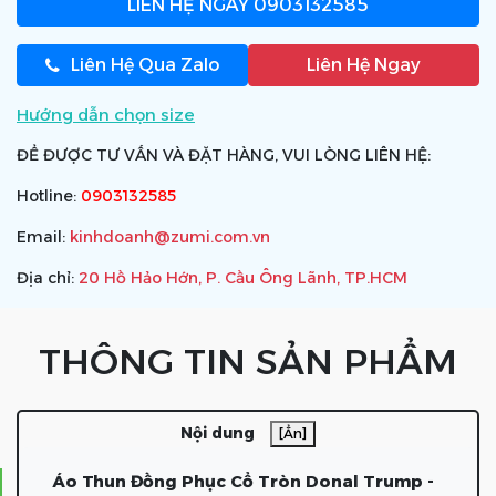
LIÊN HỆ NGAY
0903132585
Liên Hệ Qua Zalo
Liên Hệ Ngay
Hướng dẫn chọn size
ĐỂ ĐƯỢC TƯ VẤN VÀ ĐẶT HÀNG, VUI LÒNG LIÊN HỆ:
Hotline:
0903132585
Email:
kinhdoanh@zumi.com.vn
Địa chỉ:
20 Hồ Hảo Hớn, P. Cầu Ông Lãnh, TP.HCM
THÔNG TIN SẢN PHẨM
Nội dung
[Ẩn]
Áo Thun Đồng Phục Cổ Tròn Donal Trump -