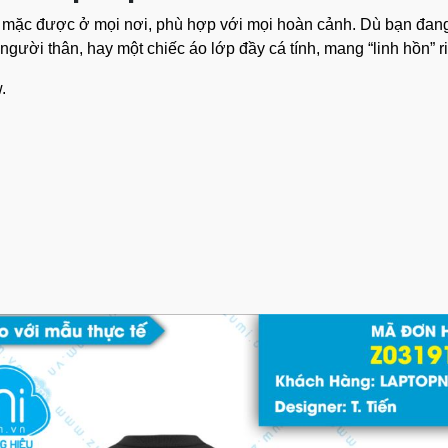
g”, mặc được ở mọi nơi, phù hợp với mọi hoàn cảnh. Dù bạn đa
ười thân, hay một chiếc áo lớp đầy cá tính, mang “linh hồn” riê
.