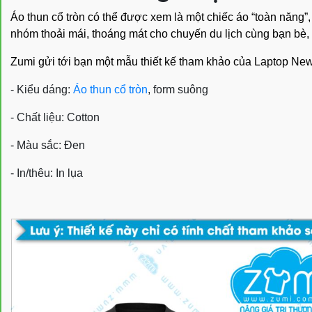
Áo thun cổ tròn có thể được xem là một chiếc áo “toàn năn
nhóm thoải mái, thoáng mát cho chuyến du lịch cùng bạn bè, ng
Zumi gửi tới bạn một mẫu thiết kế tham khảo của Laptop New
- Kiểu dáng:
Áo thun cổ tròn
, form suông
- Chất liệu: Cotton
- Màu sắc: Đen
- In/thêu: In lụa