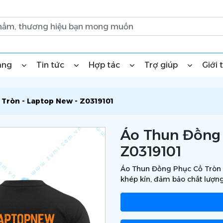
àng
Tin tức
Hợp tác
Trợ giúp
Giới 
Tròn - Laptop New - Z0319101
Áo Thun Đồng 
Z0319101
Áo Thun Đồng Phục Cổ Tròn L
khép kín, đảm bảo chất lượng