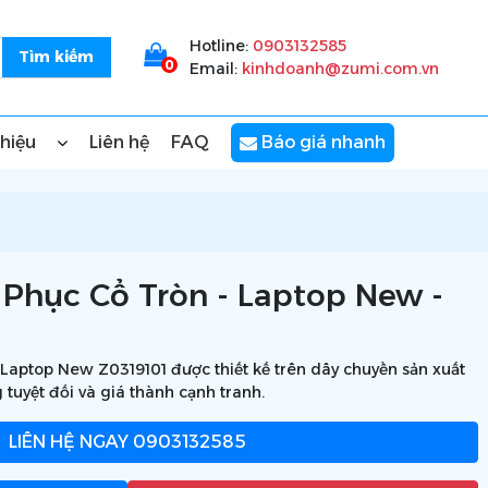
Hotline:
0903132585
0
Email:
kinhdoanh@zumi.com.vn
thiệu
Liên hệ
FAQ
Báo giá nhanh
Phục Cổ Tròn - Laptop New -
aptop New Z0319101 được thiết kế trên dây chuyền sản xuất
 tuyệt đối và giá thành cạnh tranh.
LIÊN HỆ NGAY
0903132585