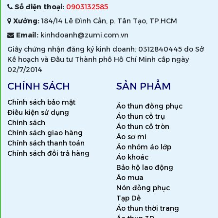
Số điện thoại:
0903132585
Xưởng:
184/14 Lê Đình Cẩn, p. Tân Tạo, TP.HCM
Email:
kinhdoanh@zumi.com.vn
Giấy chứng nhận đăng ký kinh doanh: 0312840445 do Sở
Kế hoạch và Đầu tư Thành phố Hồ Chí Minh cấp ngày
02/7/2014
CHÍNH SÁCH
SẢN PHẨM
Chính sách bảo mật
Áo thun đồng phục
Điều kiện sử dụng
Áo thun cổ trụ
Chính sách
Áo thun cổ tròn
Chính sách giao hàng
Áo sơ mi
Chính sách thanh toán
Áo nhóm áo lớp
Chính sách đổi trả hàng
Áo khoác
Bảo hộ lao động
Áo mưa
Nón đồng phục
Tạp Dề
Áo thun thời trang