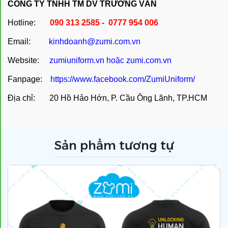
CÔNG TY TNHH TM DV TRƯỜNG VÂN
Hotline:
090 313 2585 - 0777 954 006
Email:
kinhdoanh@zumi.com.vn
Website:
zumiuniform.vn
hoặc
zumi.com.vn
Fanpage:
https://www.facebook.com/ZumiUniform/
Địa chỉ: 20 Hồ Hảo Hớn, P. Cầu Ông Lãnh, TP.HCM
Sản phẩm tương tự