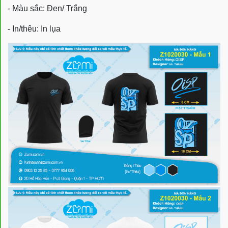
- Màu sắc: Đen/ Trắng
- In/thêu: In lụa