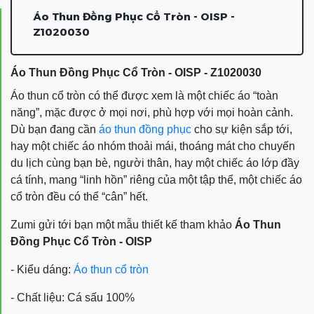
Áo Thun Đồng Phục Cổ Tròn - OISP -
Z1020030
Áo Thun Đồng Phục Cổ Tròn - OISP - Z1020030
Áo thun cổ tròn
có thể được xem là một chiếc áo “toàn
năng”, mặc được ở mọi nơi, phù hợp với mọi hoàn cảnh.
Dù bạn đang cần
áo thun đồng phục
cho sự kiện sắp tới,
hay một chiếc áo nhóm thoải mái, thoáng mát cho chuyến
du lịch cùng bạn bè, người thân, hay một chiếc áo lớp đầy
cá tính, mang “linh hồn” riêng của một tập thể, một chiếc áo
cổ tròn
đều có thể “cân” hết.
Zumi gửi tới bạn một mẫu thiết kế tham khảo
Áo Thun
Đồng Phục Cổ Tròn -
OISP
- Kiểu dáng:
Áo thun cổ tròn
- Chất liệu: Cá sấu 100%