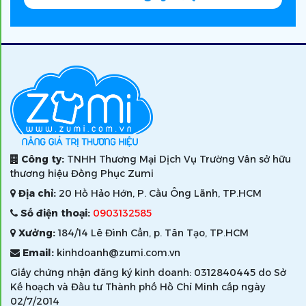
Công ty:
TNHH Thương Mại Dịch Vụ Trường Vân sở hữu
thương hiệu Đồng Phục Zumi
Địa chỉ:
20 Hồ Hảo Hớn, P. Cầu Ông Lãnh, TP.HCM
Số điện thoại:
0903132585
Xưởng:
184/14 Lê Đình Cẩn, p. Tân Tạo, TP.HCM
Email:
kinhdoanh@zumi.com.vn
Giấy chứng nhận đăng ký kinh doanh: 0312840445 do Sở
Kế hoạch và Đầu tư Thành phố Hồ Chí Minh cấp ngày
02/7/2014