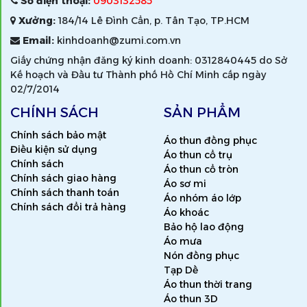
Số điện thoại:
0903132585
Xưởng:
184/14 Lê Đình Cẩn, p. Tân Tạo, TP.HCM
Email:
kinhdoanh@zumi.com.vn
Giấy chứng nhận đăng ký kinh doanh: 0312840445 do Sở
Kế hoạch và Đầu tư Thành phố Hồ Chí Minh cấp ngày
02/7/2014
CHÍNH SÁCH
SẢN PHẨM
Chính sách bảo mật
Áo thun đồng phục
Điều kiện sử dụng
Áo thun cổ trụ
Chính sách
Áo thun cổ tròn
Chính sách giao hàng
Áo sơ mi
Chính sách thanh toán
Áo nhóm áo lớp
Chính sách đổi trả hàng
Áo khoác
Bảo hộ lao động
Áo mưa
Nón đồng phục
Tạp Dề
Áo thun thời trang
Áo thun 3D