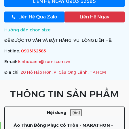
LIÊN HỆ NGAY
0903132585
Liên Hệ Qua Zalo
Liên Hệ Ngay
Hướng dẫn chọn size
ĐỂ ĐƯỢC TƯ VẤN VÀ ĐẶT HÀNG, VUI LÒNG LIÊN HỆ:
Hotline:
0903132585
Email:
kinhdoanh@zumi.com.vn
Địa chỉ:
20 Hồ Hảo Hớn, P. Cầu Ông Lãnh, TP.HCM
THÔNG TIN SẢN PHẨM
Nội dung
[Ẩn]
Áo Thun Đồng Phục Cổ Tròn - MARATHON -