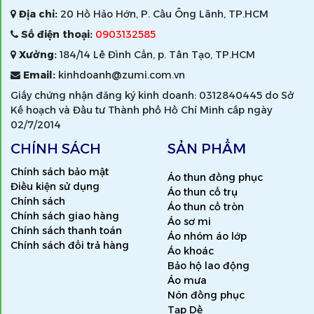
Địa chỉ:
20 Hồ Hảo Hớn, P. Cầu Ông Lãnh, TP.HCM
Số điện thoại:
0903132585
Xưởng:
184/14 Lê Đình Cẩn, p. Tân Tạo, TP.HCM
Email:
kinhdoanh@zumi.com.vn
Giấy chứng nhận đăng ký kinh doanh: 0312840445 do Sở
Kế hoạch và Đầu tư Thành phố Hồ Chí Minh cấp ngày
02/7/2014
CHÍNH SÁCH
SẢN PHẨM
Chính sách bảo mật
Áo thun đồng phục
Điều kiện sử dụng
Áo thun cổ trụ
Chính sách
Áo thun cổ tròn
Chính sách giao hàng
Áo sơ mi
Chính sách thanh toán
Áo nhóm áo lớp
Chính sách đổi trả hàng
Áo khoác
Bảo hộ lao động
Áo mưa
Nón đồng phục
Tạp Dề