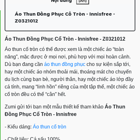
Nội dung
[Ẩn]
Áo Thun Đồng Phục Cổ Tròn - Innisfree -
Z0321012
Áo Thun Đồng Phục Cổ Tròn - Innisfree - Z0321012
Áo thun cổ tròn
có thể được xem là một chiếc áo “toàn
năng”, mặc được ở mọi nơi, phù hợp với mọi hoàn cảnh.
Dù bạn đang cần
áo thun đồng phục
cho sự kiện sắp tới,
hay một chiếc áo nhóm thoải mái, thoáng mát cho chuyến
du lịch cùng bạn bè, người thân, hay một chiếc áo lớp đầy
cá tính, mang “linh hồn” riêng của một tập thể, một chiếc áo
cổ tròn
đều có thể “cân” hết.
Zumi gửi tới bạn một mẫu thiết kế tham khảo
Áo Thun
Đồng Phục Cổ Tròn - Innisfree
- Kiểu dáng:
Áo thun cổ tròn
- Chất liệu: Cá sấu 100%