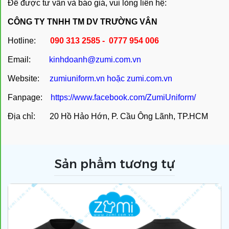
Để được tư vấn và báo giá, vui lòng liên hệ:
CÔNG TY TNHH TM DV TRƯỜNG VÂN
Hotline:
090 313 2585 - 0777 954 006
Email:
kinhdoanh@zumi.com.vn
Website:
zumiuniform.vn
hoặc
zumi.com.vn
Fanpage:
https://www.facebook.com/ZumiUniform/
Địa chỉ: 20 Hồ Hảo Hớn, P. Cầu Ông Lãnh, TP.HCM
Sản phẩm tương tự