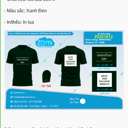
- Màu sắc: Xanh Đen
- In/thêu: In lụa