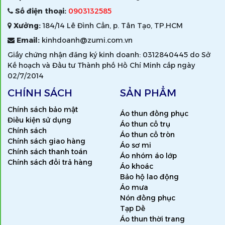
Số điện thoại:
0903132585
Xưởng:
184/14 Lê Đình Cẩn, p. Tân Tạo, TP.HCM
Email:
kinhdoanh@zumi.com.vn
Giấy chứng nhận đăng ký kinh doanh: 0312840445 do Sở
Kế hoạch và Đầu tư Thành phố Hồ Chí Minh cấp ngày
02/7/2014
CHÍNH SÁCH
SẢN PHẨM
Chính sách bảo mật
Áo thun đồng phục
Điều kiện sử dụng
Áo thun cổ trụ
Chính sách
Áo thun cổ tròn
Chính sách giao hàng
Áo sơ mi
Chính sách thanh toán
Áo nhóm áo lớp
Chính sách đổi trả hàng
Áo khoác
Bảo hộ lao động
Áo mưa
Nón đồng phục
Tạp Dề
Áo thun thời trang