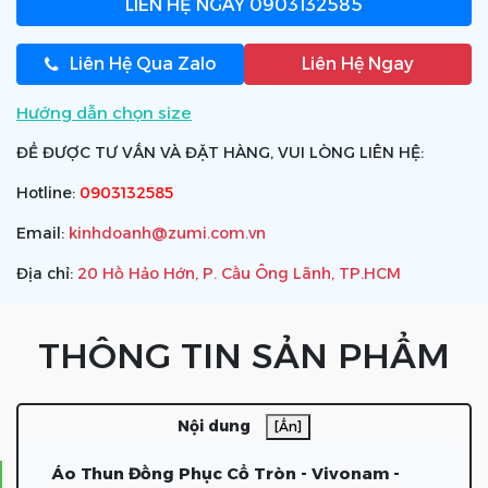
LIÊN HỆ NGAY
0903132585
Liên Hệ Qua Zalo
Liên Hệ Ngay
Hướng dẫn chọn size
ĐỂ ĐƯỢC TƯ VẤN VÀ ĐẶT HÀNG, VUI LÒNG LIÊN HỆ:
Hotline:
0903132585
Email:
kinhdoanh@zumi.com.vn
Địa chỉ:
20 Hồ Hảo Hớn, P. Cầu Ông Lãnh, TP.HCM
THÔNG TIN SẢN PHẨM
Nội dung
[Ẩn]
Áo Thun Đồng Phục Cổ Tròn - Vivonam -