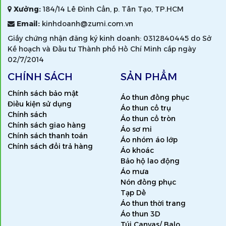
Xưởng:
184/14 Lê Đình Cẩn, p. Tân Tạo, TP.HCM
Email:
kinhdoanh@zumi.com.vn
Giấy chứng nhận đăng ký kinh doanh: 0312840445 do Sở
Kế hoạch và Đầu tư Thành phố Hồ Chí Minh cấp ngày
02/7/2014
CHÍNH SÁCH
SẢN PHẨM
Chính sách bảo mật
Áo thun đồng phục
Điều kiện sử dụng
Áo thun cổ trụ
Chính sách
Áo thun cổ tròn
Chính sách giao hàng
Áo sơ mi
Chính sách thanh toán
Áo nhóm áo lớp
Chính sách đổi trả hàng
Áo khoác
Bảo hộ lao động
Áo mưa
Nón đồng phục
Tạp Dề
Áo thun thời trang
Áo thun 3D
Túi Canvas/ Balo