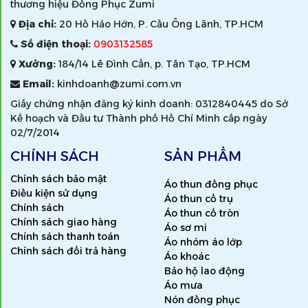
thương hiệu Đồng Phục Zumi
Địa chỉ:
20 Hồ Hảo Hớn, P. Cầu Ông Lãnh, TP.HCM
Số điện thoại:
0903132585
Xưởng:
184/14 Lê Đình Cẩn, p. Tân Tạo, TP.HCM
Email:
kinhdoanh@zumi.com.vn
Giấy chứng nhận đăng ký kinh doanh: 0312840445 do Sở
Kế hoạch và Đầu tư Thành phố Hồ Chí Minh cấp ngày
02/7/2014
CHÍNH SÁCH
SẢN PHẨM
Chính sách bảo mật
Áo thun đồng phục
Điều kiện sử dụng
Áo thun cổ trụ
Chính sách
Áo thun cổ tròn
Chính sách giao hàng
Áo sơ mi
Chính sách thanh toán
Áo nhóm áo lớp
Chính sách đổi trả hàng
Áo khoác
Bảo hộ lao động
Áo mưa
Nón đồng phục