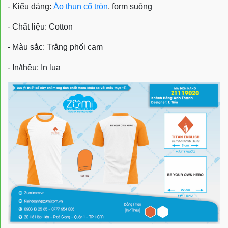
- Kiểu dáng:
Áo thun cổ tròn
, form suông
- Chất liệu: Cotton
- Màu sắc: Trắng phối cam
- In/thêu: In lụa