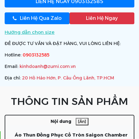
LIÊN HỆ NGAY
0903132585
Liên Hệ Qua Zalo
Liên Hệ Ngay
Hướng dẫn chọn size
ĐỂ ĐƯỢC TƯ VẤN VÀ ĐẶT HÀNG, VUI LÒNG LIÊN HỆ:
Hotline:
0903132585
Email:
kinhdoanh@zumi.com.vn
Địa chỉ:
20 Hồ Hảo Hớn, P. Cầu Ông Lãnh, TP.HCM
THÔNG TIN SẢN PHẨM
Nội dung
[Ẩn]
Áo Thun Đồng Phục Cổ Tròn Saigon Chamber