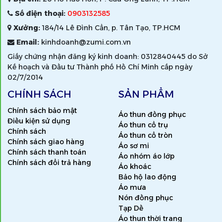
Số điện thoại:
0903132585
Xưởng:
184/14 Lê Đình Cẩn, p. Tân Tạo, TP.HCM
Email:
kinhdoanh@zumi.com.vn
Giấy chứng nhận đăng ký kinh doanh: 0312840445 do Sở
Kế hoạch và Đầu tư Thành phố Hồ Chí Minh cấp ngày
02/7/2014
CHÍNH SÁCH
SẢN PHẨM
Chính sách bảo mật
Áo thun đồng phục
Điều kiện sử dụng
Áo thun cổ trụ
Chính sách
Áo thun cổ tròn
Chính sách giao hàng
Áo sơ mi
Chính sách thanh toán
Áo nhóm áo lớp
Chính sách đổi trả hàng
Áo khoác
Bảo hộ lao động
Áo mưa
Nón đồng phục
Tạp Dề
Áo thun thời trang