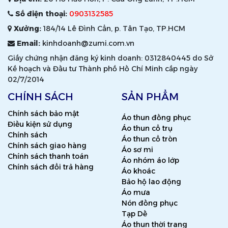
Số điện thoại:
0903132585
Xưởng:
184/14 Lê Đình Cẩn, p. Tân Tạo, TP.HCM
Email:
kinhdoanh@zumi.com.vn
Giấy chứng nhận đăng ký kinh doanh: 0312840445 do Sở
Kế hoạch và Đầu tư Thành phố Hồ Chí Minh cấp ngày
02/7/2014
CHÍNH SÁCH
SẢN PHẨM
Chính sách bảo mật
Áo thun đồng phục
Điều kiện sử dụng
Áo thun cổ trụ
Chính sách
Áo thun cổ tròn
Chính sách giao hàng
Áo sơ mi
Chính sách thanh toán
Áo nhóm áo lớp
Chính sách đổi trả hàng
Áo khoác
Bảo hộ lao động
Áo mưa
Nón đồng phục
Tạp Dề
Áo thun thời trang