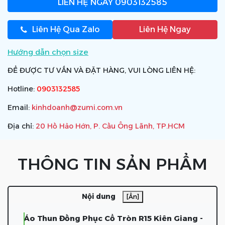
LIÊN HỆ NGAY
0903132585
Liên Hệ Qua Zalo
Liên Hệ Ngay
Hướng dẫn chọn size
ĐỂ ĐƯỢC TƯ VẤN VÀ ĐẶT HÀNG, VUI LÒNG LIÊN HỆ:
Hotline:
0903132585
Email:
kinhdoanh@zumi.com.vn
Địa chỉ:
20 Hồ Hảo Hớn, P. Cầu Ông Lãnh, TP.HCM
THÔNG TIN SẢN PHẨM
Nội dung
[Ẩn]
Áo Thun Đồng Phục Cổ Tròn R15 Kiên Giang -