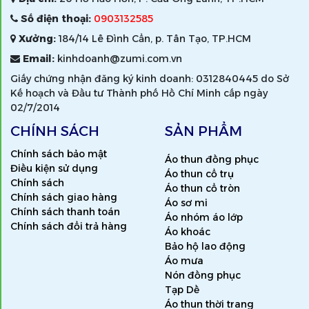
Số điện thoại:
0903132585
Xưởng:
184/14 Lê Đình Cẩn, p. Tân Tạo, TP.HCM
Email:
kinhdoanh@zumi.com.vn
Giấy chứng nhận đăng ký kinh doanh: 0312840445 do Sở
Kế hoạch và Đầu tư Thành phố Hồ Chí Minh cấp ngày
02/7/2014
CHÍNH SÁCH
SẢN PHẨM
Chính sách bảo mật
Áo thun đồng phục
Điều kiện sử dụng
Áo thun cổ trụ
Chính sách
Áo thun cổ tròn
Chính sách giao hàng
Áo sơ mi
Chính sách thanh toán
Áo nhóm áo lớp
Chính sách đổi trả hàng
Áo khoác
Bảo hộ lao động
Áo mưa
Nón đồng phục
Tạp Dề
Áo thun thời trang