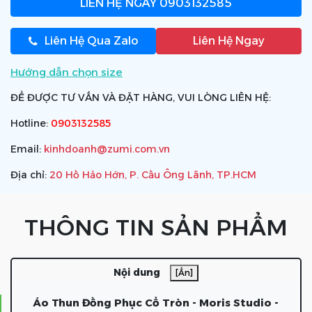
LIÊN HỆ NGAY
0903132585
Liên Hệ Qua Zalo
Liên Hệ Ngay
Hướng dẫn chọn size
ĐỂ ĐƯỢC TƯ VẤN VÀ ĐẶT HÀNG, VUI LÒNG LIÊN HỆ:
Hotline:
0903132585
Email:
kinhdoanh@zumi.com.vn
Địa chỉ:
20 Hồ Hảo Hớn, P. Cầu Ông Lãnh, TP.HCM
THÔNG TIN SẢN PHẨM
Nội dung
[Ẩn]
Áo Thun Đồng Phục Cổ Tròn - Moris Studio -