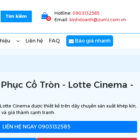
Hotline:
0903132585
0
Email:
kinhdoanh@zumi.com.vn
thiệu
Liên hệ
FAQ
Báo giá nhanh
Phục Cổ Tròn - Lotte Cinema -
otte Cinema được thiết kế trên dây chuyền sản xuất khép kín,
 và giá thành cạnh tranh.
LIÊN HỆ NGAY
0903132585