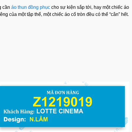
ng cần
áo thun đồng phục
cho sự kiện sắp tới, hay một chiếc áo
ng của một tập thể, một chiếc áo cổ tròn đều có thể “cân” hết.