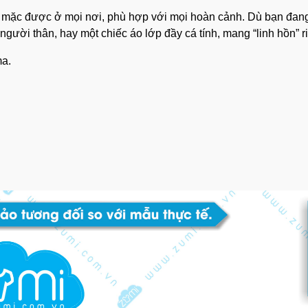
g”, mặc được ở mọi nơi, phù hợp với mọi hoàn cảnh. Dù bạn đa
ười thân, hay một chiếc áo lớp đầy cá tính, mang “linh hồn” riê
ma.