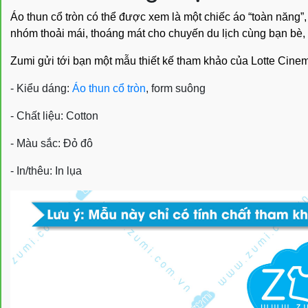
Áo thun cổ tròn có thể được xem là một chiếc áo “toàn năn
nhóm thoải mái, thoáng mát cho chuyến du lịch cùng bạn bè, ng
Zumi gửi tới bạn một mẫu thiết kế tham khảo của Lotte Cine
- Kiểu dáng:
Áo thun cổ tròn
, form suông
- Chất liệu: Cotton
- Màu sắc: Đỏ đô
- In/thêu: In lụa