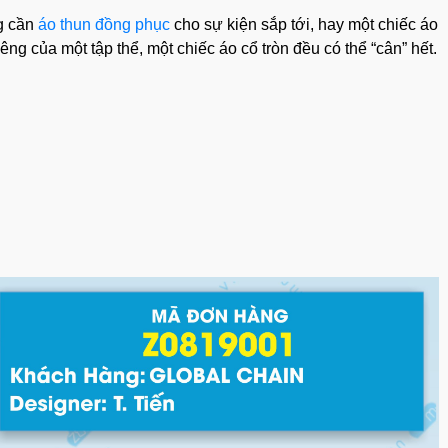
ng cần
áo thun đồng phục
cho sự kiện sắp tới, hay một chiếc áo
ng của một tập thể, một chiếc áo cổ tròn đều có thể “cân” hết.