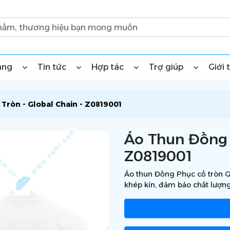
àng
Tin tức
Hợp tác
Trợ giúp
Giới 
Tròn - Global Chain - Z0819001
Áo Thun Đồng 
Z0819001
Áo thun Đồng Phục cổ tròn G
khép kín, đảm bảo chất lượng