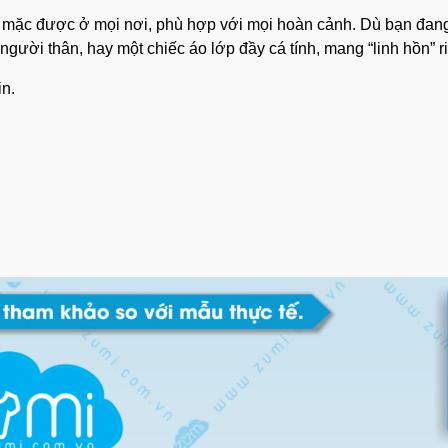
g”, mặc được ở mọi nơi, phù hợp với mọi hoàn cảnh. Dù bạn đa
ười thân, hay một chiếc áo lớp đầy cá tính, mang “linh hồn” riê
in.