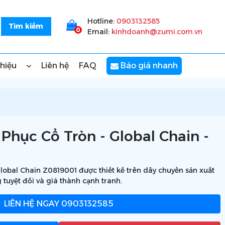
Hotline:
0903132585
0
Email:
kinhdoanh@zumi.com.vn
thiệu
Liên hệ
FAQ
Báo giá nhanh
Phục Cổ Tròn - Global Chain -
lobal Chain Z0819001 được thiết kế trên dây chuyền sản xuất
 tuyệt đối và giá thành cạnh tranh.
LIÊN HỆ NGAY
0903132585