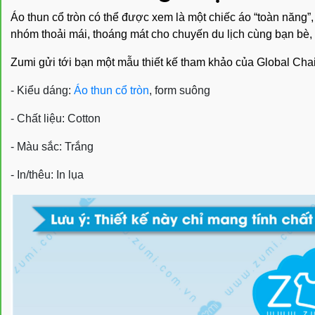
Áo thun cổ tròn có thể được xem là một chiếc áo “toàn năn
nhóm thoải mái, thoáng mát cho chuyến du lịch cùng bạn bè, ng
Zumi gửi tới bạn một mẫu thiết kế tham khảo của Global Cha
- Kiểu dáng:
Áo thun cổ tròn
, form suông
- Chất liệu: Cotton
- Màu sắc: Trắng
- In/thêu: In lụa