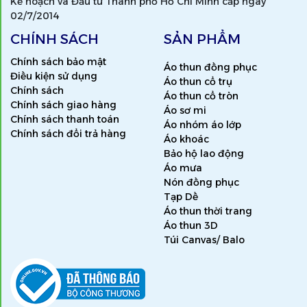
Kế hoạch và Đầu tư Thành phố Hồ Chí Minh cấp ngày
02/7/2014
CHÍNH SÁCH
SẢN PHẨM
Chính sách bảo mật
Áo thun đồng phục
Điều kiện sử dụng
Áo thun cổ trụ
Chính sách
Áo thun cổ tròn
Chính sách giao hàng
Áo sơ mi
Chính sách thanh toán
Áo nhóm áo lớp
Chính sách đổi trả hàng
Áo khoác
Bảo hộ lao động
Áo mưa
Nón đồng phục
Tạp Dề
Áo thun thời trang
Áo thun 3D
Túi Canvas/ Balo