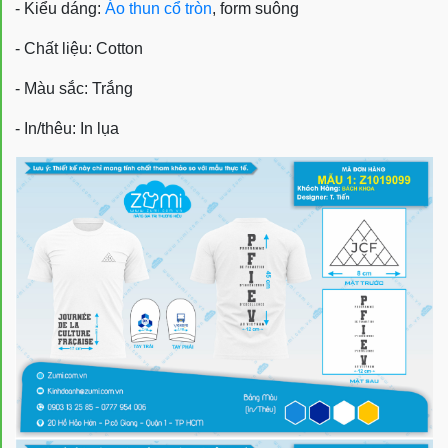
- Kiểu dáng:
Áo thun cổ tròn
, form suông
- Chất liệu: Cotton
- Màu sắc: Trắng
- In/thêu: In lụa