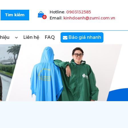
Hotline:
0903132585
0
Email:
kinhdoanh@zumi.com.vn
thiệu
Liên hệ
FAQ
Báo giá nhanh