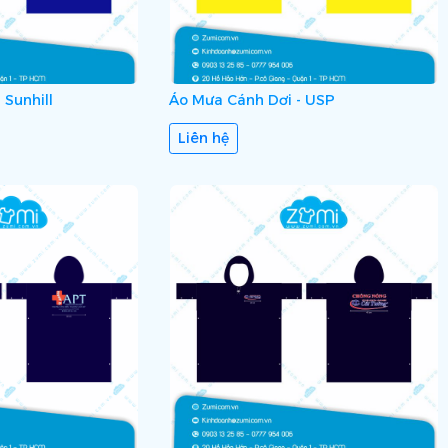
 Sunhill
Áo Mưa Cánh Dơi - USP
Liên hệ