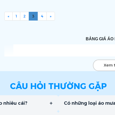
«
1
2
3
4
»
BẢNG GIÁ ÁO 
Xem 
CÂU HỎI THƯỜNG GẶP
+
o nhiêu cái?
Có những loại áo mư