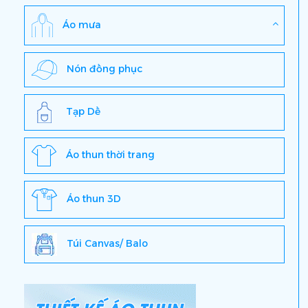
Áo mưa
Nón đồng phục
Tạp Dề
Áo thun thời trang
Áo thun 3D
Túi Canvas/ Balo