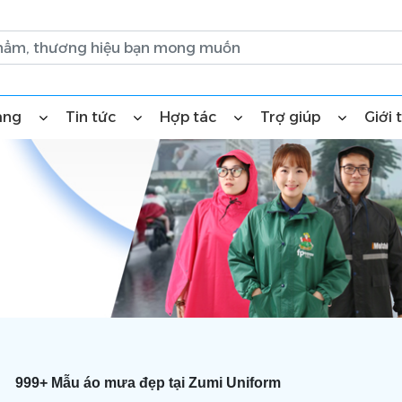
àng
Tin tức
Hợp tác
Trợ giúp
Giới 
999+ Mẫu áo mưa đẹp tại Zumi Uniform