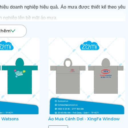
hiệu doanh nghiệp hiệu quả. Áo mưa được thiết kế theo yêu
nh nghiệp lên bề mặt áo mưa.
 gây ấn tượng tốt với khách hàng.
thêm
 nhất hãy Liên hệ Hotline:
0903 132 585
, Zumi sẽ đưa ra giải
 “Nâng Giá Trị Thương Hiệu” và gửi thông điệp trọn vẹn tới
- Watsons
Áo Mưa Cánh Dơi - XingFa Window