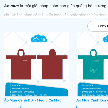
Áo mưa
là một giải pháp hoàn hảo giúp quảng bá thương 
cầu, khách hàng có thể in ấn logo, tên hoặc slogan của doa
Sản phẩm này sử dụng làm quà tặng trong các tổ chức nhằm
Xem 
Để được tư vấn và sở hữu những mẫu áo mưa với giá ưu đãi
pháp toàn diện và chuyên nghiệp để giúp quý doanh nghiệp
khách hàng.
Áo Mưa Cánh Dơi - Medic Cà Mau
Áo Mưa Cánh Dơi 