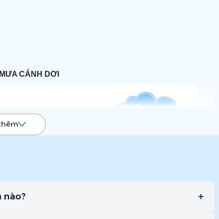
MƯA CÁNH DƠI
thêm
+
a nào?