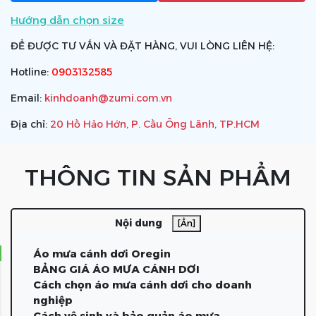
Hướng dẫn chọn size
ĐỂ ĐƯỢC TƯ VẤN VÀ ĐẶT HÀNG, VUI LÒNG LIÊN HỆ:
Hotline:
0903132585
Email:
kinhdoanh@zumi.com.vn
Địa chỉ:
20 Hồ Hảo Hớn, P. Cầu Ông Lãnh, TP.HCM
THÔNG TIN SẢN PHẨM
Nội dung
[Ẩn]
Áo mưa cánh dơi Oregin
BẢNG GIÁ ÁO MƯA CÁNH DƠI
Cách chọn áo mưa cánh dơi cho doanh
nghiệp
Cách vệ sinh và bảo quản áo mưa