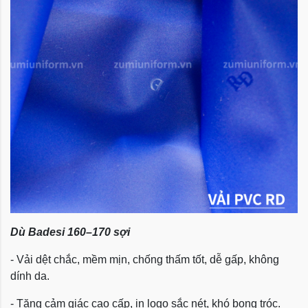
Dù Badesi 160–170 sợi
- Vải dệt chắc, mềm mịn, chống thấm tốt, dễ gấp, không
dính da.
- Tăng cảm giác cao cấp, in logo sắc nét, khó bong tróc.