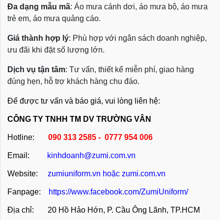
Đa dạng mẫu mã
: Áo mưa cánh dơi, áo mưa bộ, áo mưa
trẻ em, áo mưa quảng cáo.
Giá thành hợp lý
: Phù hợp với ngân sách doanh nghiệp,
ưu đãi khi đặt số lượng lớn.
Dịch vụ tận tâm
: Tư vấn, thiết kế miễn phí, giao hàng
đúng hẹn, hỗ trợ khách hàng chu đáo.
Để được tư vấn và báo giá, vui lòng liên hệ:
CÔNG TY TNHH TM DV TRƯỜNG VÂN
Hotline:
090 313 2585 - 0777 954 006
Email:
kinhdoanh@zumi.com.vn
Website:
zumiuniform.vn
hoặc
zumi.com.vn
Fanpage:
https://www.facebook.com/ZumiUniform/
Địa chỉ: 20 Hồ Hảo Hớn, P. Cầu Ông Lãnh, TP.HCM