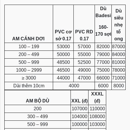
Dù
Dù
Badesi
siêu
nhẹ
160-
PVC cơ
PVC RD
tổ
170 sợi
AM CÁNH DƠI
sở 0.17
0.17
ong
100 – 199
53000
57000
82000
87000
200 – 499
50000
55000
79000
84000
500 – 999
48500
52500
77000
81000
1000 – 2999
46500
49000
75000
78000
≥ 3000
44000
47000
66000
71000
Dài thêm 10cm
4000
6000
8000
XXXL
AM BỘ DÙ
XXL (đ)
(đ)
200
107000
110000
300 – 499
104000
108000
500 – 999
100000
103000