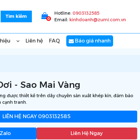
Hotline:
0903132585
0
Email:
kinhdoanh@zumi.com.vn
thiệu
Liên hệ
FAQ
Báo giá nhanh
ơi - Sao Mai Vàng
g được thiết kế trên dây chuyền sản xuất khép kín, đảm bảo
h cạnh tranh.
LIÊN HỆ NGAY
0903132585
 Zalo
Liên Hệ Ngay