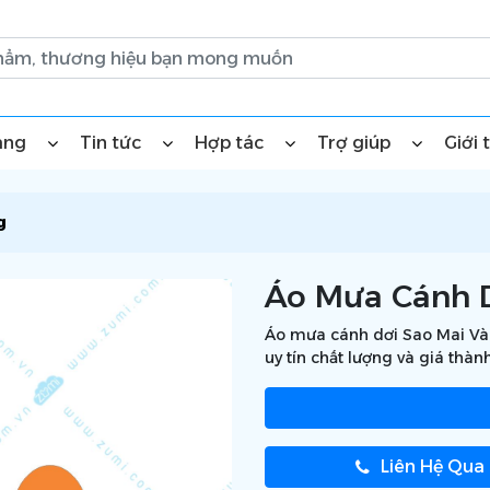
àng
Tin tức
Hợp tác
Trợ giúp
Giới 
g
Áo Mưa Cánh D
Áo mưa cánh dơi Sao Mai Vàn
uy tín chất lượng và giá thàn
Liên Hệ Qua