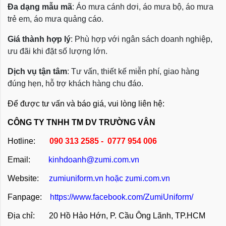
Đa dạng mẫu mã
: Áo mưa cánh dơi, áo mưa bộ, áo mưa
trẻ em, áo mưa quảng cáo.
Giá thành hợp lý
: Phù hợp với ngân sách doanh nghiệp,
ưu đãi khi đặt số lượng lớn.
Dịch vụ tận tâm
: Tư vấn, thiết kế miễn phí, giao hàng
đúng hẹn, hỗ trợ khách hàng chu đáo.
Để được tư vấn và báo giá, vui lòng liên hệ:
CÔNG TY TNHH TM DV TRƯỜNG VÂN
Hotline:
090 313 2585 - 0777 954 006
Email:
kinhdoanh@zumi.com.vn
Website:
zumiuniform.vn
hoặc
zumi.com.vn
Fanpage:
https://www.facebook.com/ZumiUniform/
Địa chỉ: 20 Hồ Hảo Hớn, P. Cầu Ông Lãnh, TP.HCM