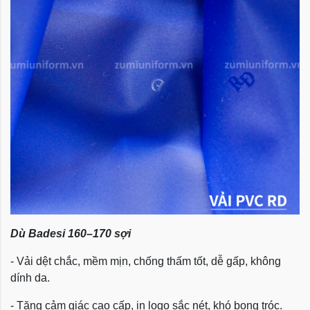
Dù Badesi 160–170 sợi
- Vải dệt chắc, mềm mịn, chống thấm tốt, dễ gấp, không
dính da.
- Tăng cảm giác cao cấp, in logo sắc nét, khó bong tróc.