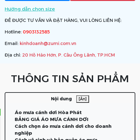
Hướng dẫn chọn size
ĐỂ ĐƯỢC TƯ VẤN VÀ ĐẶT HÀNG, VUI LÒNG LIÊN HỆ:
Hotline:
0903132585
Email:
kinhdoanh@zumi.com.vn
Địa chỉ:
20 Hồ Hảo Hớn, P. Cầu Ông Lãnh, TP.HCM
THÔNG TIN SẢN PHẨM
Nội dung
[Ẩn]
Áo mưa cánh dơi Hòa Phát
BẢNG GIÁ ÁO MƯA CÁNH DƠI
Cách chọn áo mưa cánh dơi cho doanh
nghiệp
Cách vệ sinh và bảo quản áo mưa