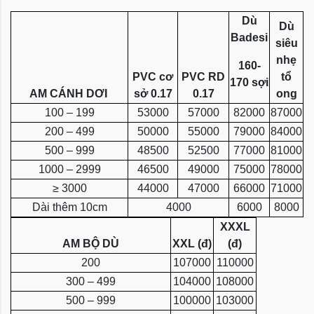
Dù
Dù
Badesi
siêu
nhẹ
160-
PVC cơ
PVC RD
tổ
170 sợi
AM CÁNH DƠI
sở 0.17
0.17
ong
100 – 199
53000
57000
82000
87000
200 – 499
50000
55000
79000
84000
500 – 999
48500
52500
77000
81000
1000 – 2999
46500
49000
75000
78000
≥ 3000
44000
47000
66000
71000
Dài thêm 10cm
4000
6000
8000
XXXL
AM BỘ DÙ
XXL (đ)
(đ)
200
107000
110000
300 – 499
104000
108000
500 – 999
100000
103000