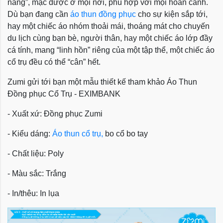
năng”, mặc được ở mọi nơi, phù hợp với mọi hoàn cảnh.
Dù bạn đang cần
áo thun đồng phục
cho sự kiện sắp tới,
hay một chiếc áo nhóm thoải mái, thoáng mát cho chuyến
du lịch cùng bạn bè, người thân, hay một chiếc áo lớp đầy
cá tính, mang “linh hồn” riêng của một tập thể, một chiếc áo
cổ trụ đều có thể “cân” hết.
Zumi gửi tới bạn một mẫu thiết kế tham khảo
Áo Thun
Đồng phục Cổ Trụ - EXIMBANK
- Xuất xứ: Đồng phục Zumi
- Kiểu dáng:
Áo thun cổ trụ,
bo cổ bo tay
- Chất liệu: Poly
- Màu sắc: Trắng
- In/thêu: In lụa