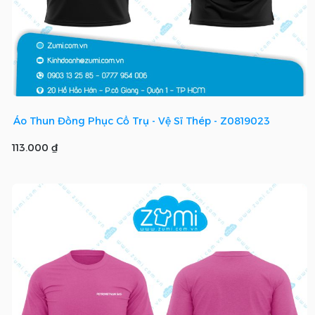
Áo Thun Đồng Phục Cổ Trụ - Vệ Sĩ Thép - Z0819023
113.000 ₫