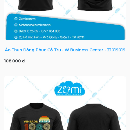
Áo Thun Đồng Phục Cổ Trụ - W Business Center - Z1019019
108.000 ₫