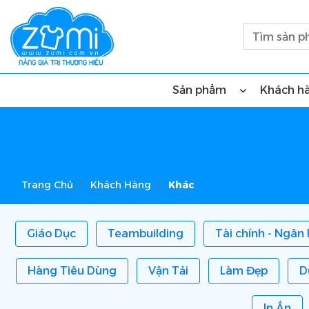
Sản phẩm
Khách h
Trang Chủ
Khách Hàng
Khác
Giáo Dục
Teambuilding
Tài chính - Ngân
Hàng Tiêu Dùng
Vận Tải
Làm Đẹp
D
In Ấn