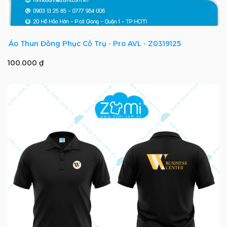
Áo Thun Đồng Phục Cổ Trụ - Pro AVL - Z0319125
100.000 ₫