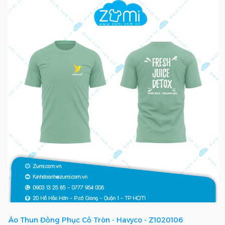
Áo Thun Đồng Phục Cổ Tròn - Havyco - Z1020106