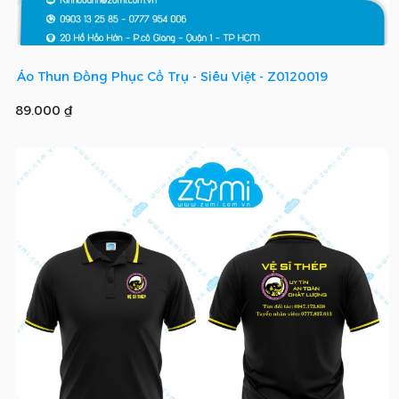
Áo Thun Đồng Phục Cổ Trụ - Siêu Việt - Z0120019
89.000 ₫