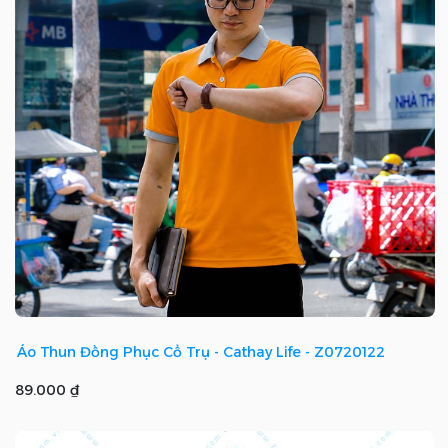
Áo Thun Đồng Phục Cổ Trụ - Cathay Life - Z0720122
89.000 ₫