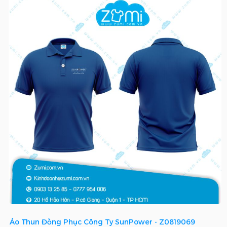
Áo Thun Đồng Phục Công Ty SunPower - Z0819069