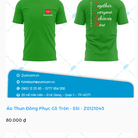
Áo Thun Đồng Phục Cổ Tròn - SSI - Z0121045
80.000 ₫