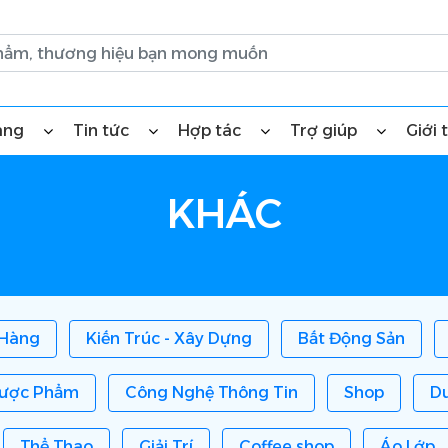
àng
Tin tức
Hợp tác
Trợ giúp
Giới 
KHÁC
 Hàng
Kiến Trúc - Xây Dựng
Bất Động Sản
ược Phẩm
Công Nghệ Thông Tin
Shop
Du
Thể Thao
Giải Trí
Coffee shop
Áo Lớp