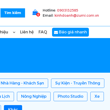
Hotline:
0903132585
0
Email:
kinhdoanh@zumi.com.vn
thiệu
Liên hệ
FAQ
Báo giá nhanh
Nhà Hàng - Khách Sạn
Sự Kiện - Truyền Thông
 Lịch
Nông Nghiệp
Photo Studio
Xe
Khác