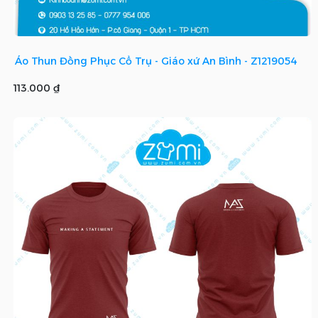
Áo Thun Đồng Phục Cổ Trụ - Giáo xứ An Bình - Z1219054
113.000 ₫