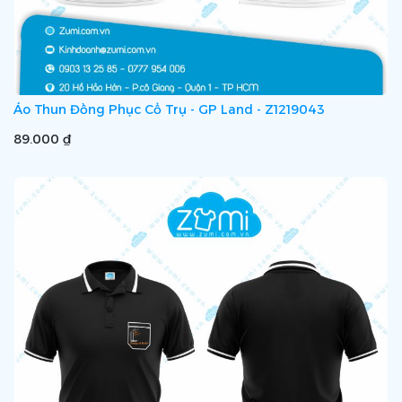
Áo Thun Đồng Phục Cổ Trụ - GP Land - Z1219043
89.000 ₫