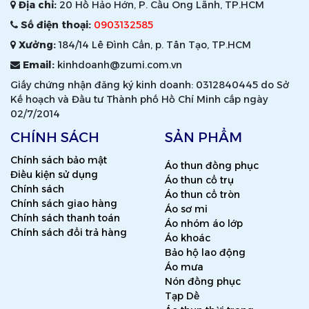
Địa chỉ:
20 Hồ Hảo Hớn, P. Cầu Ông Lãnh, TP.HCM
Số điện thoại:
0903132585
Xưởng:
184/14 Lê Đình Cẩn, p. Tân Tạo, TP.HCM
Email:
kinhdoanh@zumi.com.vn
Giấy chứng nhận đăng ký kinh doanh: 0312840445 do Sở
Kế hoạch và Đầu tư Thành phố Hồ Chí Minh cấp ngày
02/7/2014
CHÍNH SÁCH
SẢN PHẨM
Chính sách bảo mật
Áo thun đồng phục
Điều kiện sử dụng
Áo thun cổ trụ
Chính sách
Áo thun cổ tròn
Chính sách giao hàng
Áo sơ mi
Chính sách thanh toán
Áo nhóm áo lớp
Chính sách đổi trả hàng
Áo khoác
Bảo hộ lao động
Áo mưa
Nón đồng phục
Tạp Dề