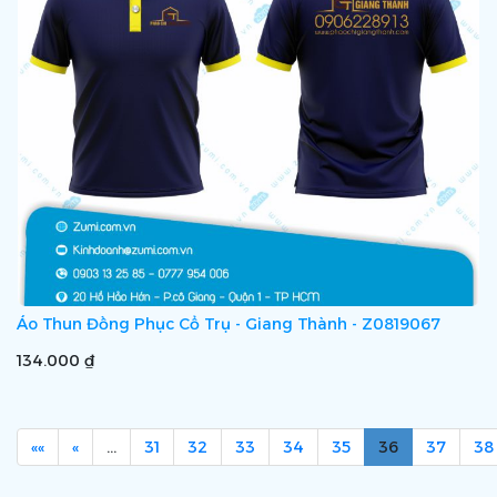
Áo Thun Đồng Phục Cổ Trụ - Giang Thành - Z0819067
134.000 ₫
««
«
…
31
32
33
34
35
36
37
38