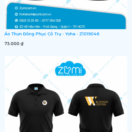
Áo Thun Đồng Phục Cổ Trụ - Yoha - Z1019046
73.000 ₫