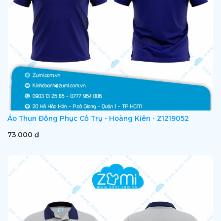
Áo Thun Đồng Phục Cổ Trụ - Hoàng Kiên - Z1219052
73.000 ₫