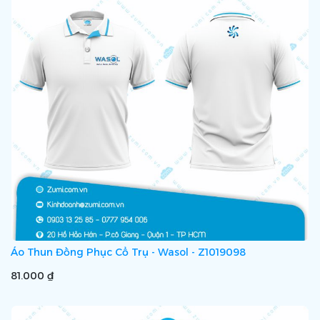
Áo Thun Đồng Phục Cổ Trụ - Wasol - Z1019098
81.000 ₫