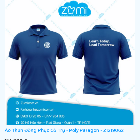
Áo Thun Đồng Phục Cổ Trụ - Poly Paragon - Z1219062