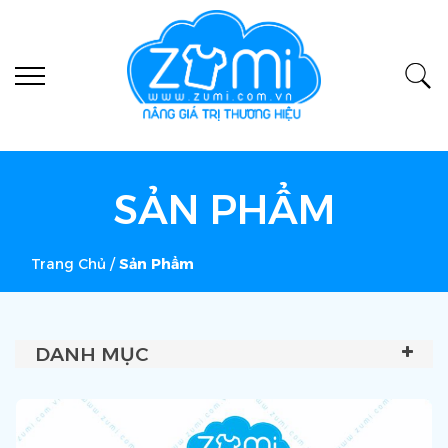
SẢN PHẨM
Trang Chủ
/
Sản Phẩm
DANH MỤC