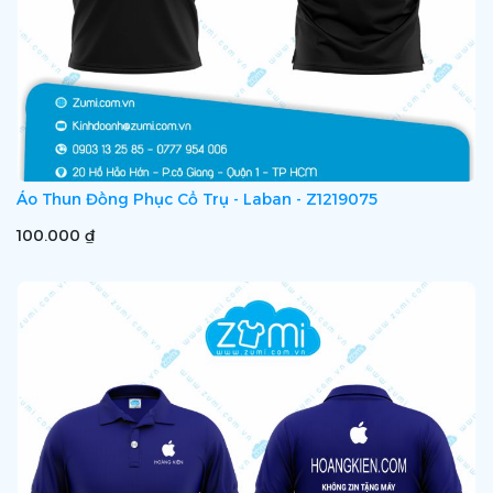
Áo Thun Đồng Phục Cổ Trụ - Laban - Z1219075
100.000 ₫