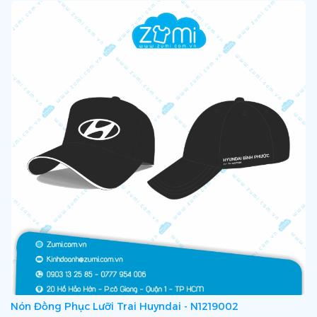
Nón Đồng Phục Lưỡi Trai Huyndai - N1219002