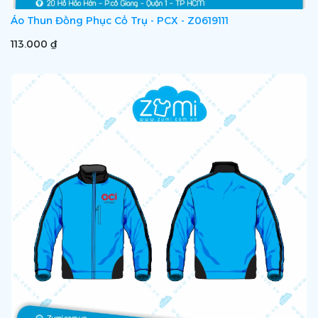
Áo Thun Đồng Phục Cổ Trụ - PCX - Z0619111
113.000 ₫