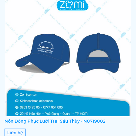
Nón Đồng Phục Lưỡi Trai Sáu Thùy - N0719002
Liên hệ