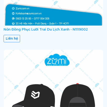
Nón Đồng Phục Lưỡi Trai Du Lịch Xanh - N1119002
Liên hệ