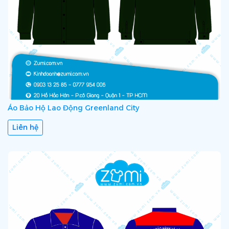
Áo Bảo Hộ Lao Động Greenland City
Liên hệ