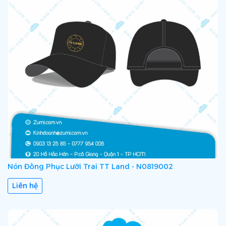
Nón Đồng Phục Lưỡi Trai TT Land - N0819002
Liên hệ