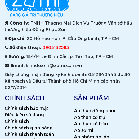
Công ty:
TNHH Thương Mại Dịch Vụ Trường Vân sở hữu
thương hiệu Đồng Phục Zumi
Địa chỉ:
20 Hồ Hảo Hớn, P. Cầu Ông Lãnh, TP.HCM
Số điện thoại:
0903132585
Xưởng:
184/14 Lê Đình Cẩn, p. Tân Tạo, TP.HCM
Email:
kinhdoanh@zumi.com.vn
Giấy chứng nhận đăng ký kinh doanh: 0312840445 do Sở
Kế hoạch và Đầu tư Thành phố Hồ Chí Minh cấp ngày
02/7/2014
CHÍNH SÁCH
SẢN PHẨM
Chính sách bảo mật
Áo thun đồng phục
Điều kiện sử dụng
Áo thun cổ trụ
Chính sách
Áo thun cổ tròn
Chính sách giao hàng
Áo sơ mi
Chính sách thanh toán
Áo nhóm áo lớp