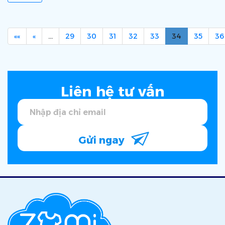
««
«
…
29
30
31
32
33
34
35
36
Liên hệ tư vấn
Gửi ngay