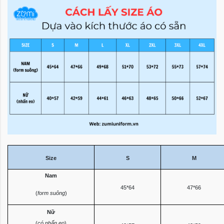
Size
S
M
Nam
45*64
47*66
(
form suông
)
Nữ
(
có nhấn eo
)