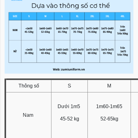
Thông số
S
M
Dưới 1m5
1m60-1m65
Nam
45-52 kg
52-65kg