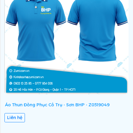
Áo Thun Đồng Phục Cổ Trụ - Sơn BHP - Z0519049
Á
Liên hệ