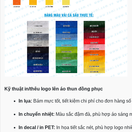
Kỹ thuật in/thêu logo lên áo thun đồng phục
In lụa:
 Bám mực tốt, tiết kiệm chi phí cho đơn hàng số
In chuyển nhiệt:
 Màu sắc đậm đà, phù hợp áo sáng 
In decal / in PET:
 In họa tiết sắc nét, phù hợp logo nh