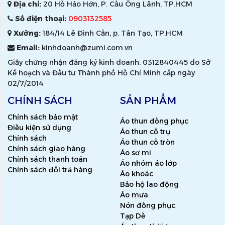
Địa chỉ:
20 Hồ Hảo Hớn, P. Cầu Ông Lãnh, TP.HCM
Số điện thoại:
0903132585
Xưởng:
184/14 Lê Đình Cẩn, p. Tân Tạo, TP.HCM
Email:
kinhdoanh@zumi.com.vn
Giấy chứng nhận đăng ký kinh doanh: 0312840445 do Sở
Kế hoạch và Đầu tư Thành phố Hồ Chí Minh cấp ngày
02/7/2014
CHÍNH SÁCH
SẢN PHẨM
Chính sách bảo mật
Áo thun đồng phục
Điều kiện sử dụng
Áo thun cổ trụ
Chính sách
Áo thun cổ tròn
Chính sách giao hàng
Áo sơ mi
Chính sách thanh toán
Áo nhóm áo lớp
Chính sách đổi trả hàng
Áo khoác
Bảo hộ lao động
Áo mưa
Nón đồng phục
Tạp Dề